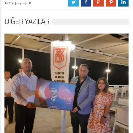
Yazıyı paylaşın:
a
b
c
d
j
DIĞER YAZILAR