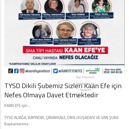
Diji İnternet
TYSD Dikili Şubemiz Sizleri Kaan Efe için
Teknoloji ve
Yazılım
Nefes Olmaya Davet Etmektedir
Çözümleri
KAAN EFE için…
TYSD ALİAĞA, BAYINDIR, ÇANAKKALE, DİKİLİ KUŞADASI VE VAN ŞUBE
Başkanlarımız.