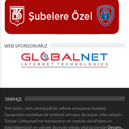
WEB SPONSORUMUZ
TARİHÇE
Türk kadını, zorlu ama büyük bir zaferle sonuçlanan Kurtuluş
Savaşımızın unutulmaz bir sembolü olmuştur. Bu büyük zaferi izleyen
Türkiye Cumhuriyeti’nin kuruluşunun en coşkulu, ulusal bilinç ve
bütünlüğümüzün en yüksek düzeyde olduğu yıllarda bundan
Devamı...