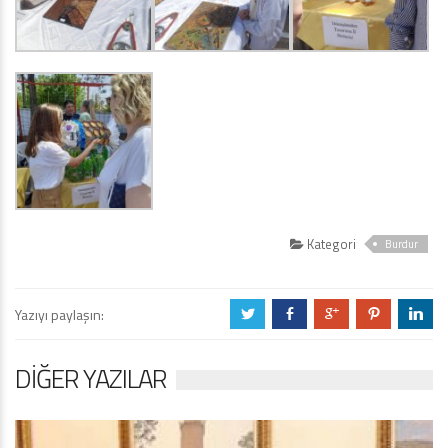
Kategori
Burdur
Yazıyı paylaşın:
a
b
c
d
j
DIĞER YAZILAR