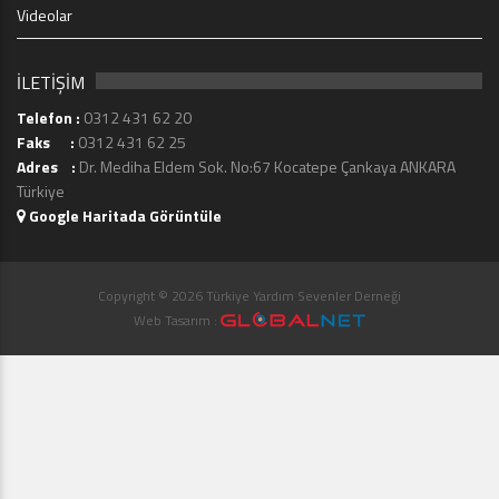
Videolar
İLETİŞİM
Telefon :
0312 431 62 20
Faks :
0312 431 62 25
Adres :
Dr. Mediha Eldem Sok. No:67 Kocatepe Çankaya ANKARA
Türkiye
Google Haritada Görüntüle
Copyright © 2026 Türkiye Yardım Sevenler Derneği
Web Tasarım :