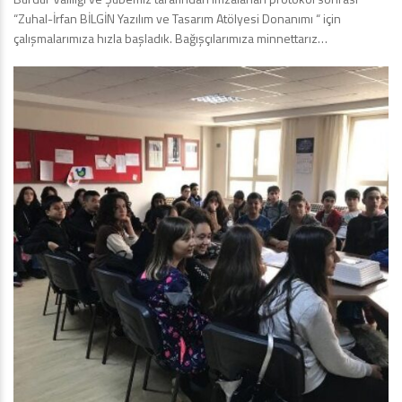
“Zuhal-İrfan BİLGİN Yazılım ve Tasarım Atölyesi Donanımı “ için
çalışmalarımıza hızla başladık. Bağışçılarımıza minnettarız…