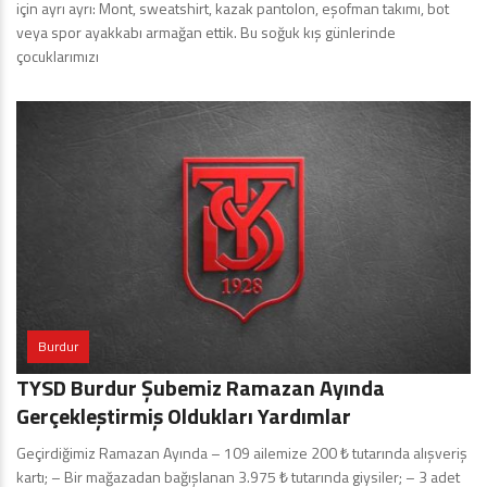
için ayrı ayrı: Mont, sweatshirt, kazak pantolon, eşofman takımı, bot
veya spor ayakkabı armağan ettik. Bu soğuk kış günlerinde
çocuklarımızı
Burdur
TYSD Burdur Şubemiz Ramazan Ayında
Gerçekleştirmiş Oldukları Yardımlar
Geçirdiğimiz Ramazan Ayında – 109 ailemize 200 ₺ tutarında alışveriş
kartı; – Bir mağazadan bağışlanan 3.975 ₺ tutarında giysiler; – 3 adet