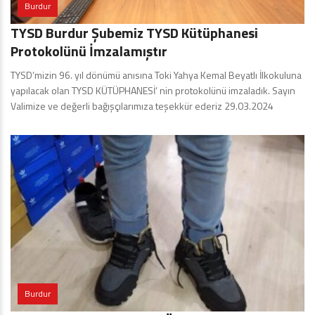
Burdur
TYSD Burdur Şubemiz TYSD Kütüphanesi
Protokolünü İmzalamıştır
TYSD’mizin 96. yıl dönümü anısına Toki Yahya Kemal Beyatlı İlkokuluna
yapılacak olan TYSD KÜTÜPHANESİ’ nin protokolünü imzaladık. Sayın
Valimize ve değerli bağışçılarımıza teşekkür ederiz 29.03.2024
Burdur