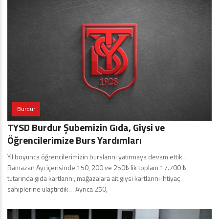
Burdur
TYSD Burdur Şubemizin Gıda, Giysi ve
Öğrencilerimize Burs Yardımları
Yıl boyunca öğrencilerimizin burslarını yatırmaya devam ettik…
Ramazan Ayı içerisinde 150, 200 ve 250₺ lik toplam 17.700 ₺
tutarında gıda kartlarını, mağazalara ait giysi kartlarını ihtiyaç
sahiplerine ulaştırdık… Ayrıca 250,