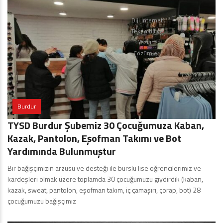
Diji İnternet
Teknoloji ve
Yazılım
Çözümleri
Burdur
TYSD Burdur Şubemiz 30 Çocuğumuza Kaban,
Kazak, Pantolon, Eşofman Takımı ve Bot
Yardımında Bulunmuştur
Bir bağışçımızın arzusu ve desteği ile burslu lise öğrencilerimiz ve
kardeşleri olmak üzere toplamda 30 çocuğumuzu giydirdik (kaban,
kazak, sweat, pantolon, eşofman takım, iç çamaşırı, çorap, bot) 28
çocuğumuzu bağışçımız