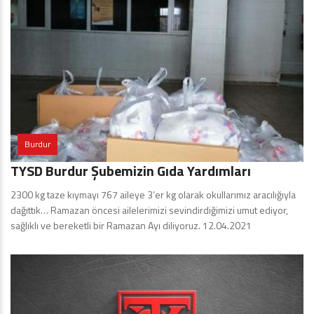
Burdur
TYSD Burdur Şubemizin Gıda Yardımları
2300 kg taze kıymayı 767 aileye 3’er kg olarak okullarımız aracılığıyla
dağıttık… Ramazan öncesi ailelerimizi sevindirdiğimizi umut ediyor,
sağlıklı ve bereketli bir Ramazan Ayı diliyoruz. 12.04.2021