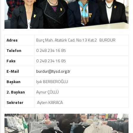
Adres
Burç Mah. Atatürk Cad. No:13 Kat:2 BURDUR
Telefon
0 248 234 16 85
Faks
0 248 234 16 85
E-Mail
burdur@tysd.org.tr
Başkan
Işık BERBEROĞLU
2. Başkan
Aynur ÇÖLLÜ
Sekreter
Ayten KARACA