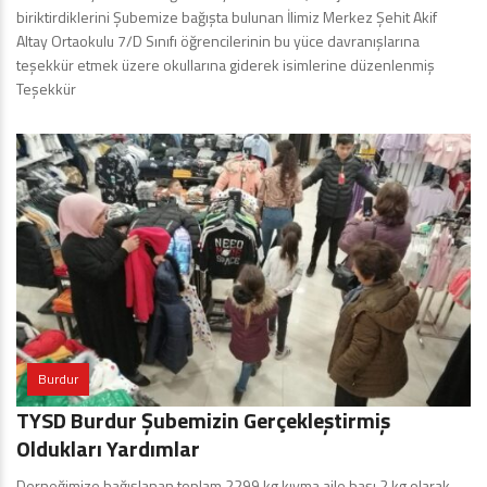
biriktirdiklerini Şubemize bağışta bulunan İlimiz Merkez Şehit Akif
Altay Ortaokulu 7/D Sınıfı öğrencilerinin bu yüce davranışlarına
teşekkür etmek üzere okullarına giderek isimlerine düzenlenmiş
Teşekkür
Burdur
TYSD Burdur Şubemizin Gerçekleştirmiş
Oldukları Yardımlar
Derneğimize bağışlanan toplam 2299 kg kıyma aile başı 2 kg olarak