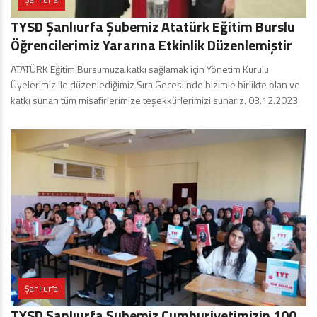
TYSD Şanlıurfa Şubemiz Atatürk Eğitim Burslu
Öğrencilerimiz Yararına Etkinlik Düzenlemiştir
ATATÜRK Eğitim Bursumuza katkı sağlamak için Yönetim Kurulu
Üyelerimiz ile düzenlediğimiz Sıra Gecesi’nde bizimle birlikte olan ve
katkı sunan tüm misafirlerimize teşekkürlerimizi sunarız. 03.12.2023
Şanlıurfa
TYSD Şanlıurfa Şubemiz Cumhuriyetimizin 100.