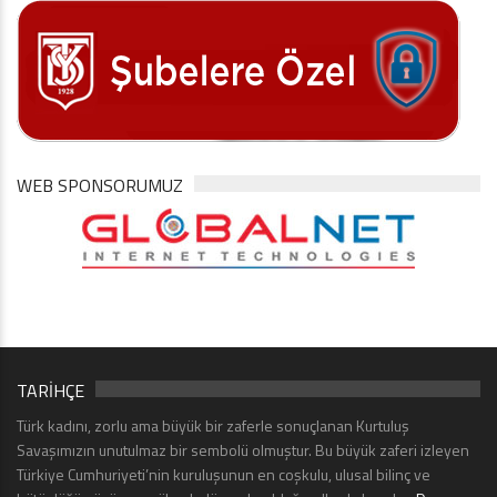
WEB SPONSORUMUZ
TARİHÇE
Türk kadını, zorlu ama büyük bir zaferle sonuçlanan Kurtuluş
Savaşımızın unutulmaz bir sembolü olmuştur. Bu büyük zaferi izleyen
Türkiye Cumhuriyeti’nin kuruluşunun en coşkulu, ulusal bilinç ve