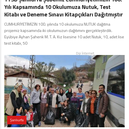
Yılı Kapsamında 10 Okulumuza Nutuk, Test
Kitabı ve Deneme Sınavı Kitapçıkları Dağıtmıştır
CUMHURİYETİMİZİN 100. yılında 10 okulumuza NUTUK dağıtma
projemiz kapsamında iki okulumuzun dağıtımını gerçekleştirdik.
Eyübiye Ayhan Şahenk M. T. A. Kız lisesine 10 adet Nutuk, 10, adet lise
test kitabı, 50
Diji İnternet
Teknoloji ve
Yazılım
Çözümleri
Şanlıurfa