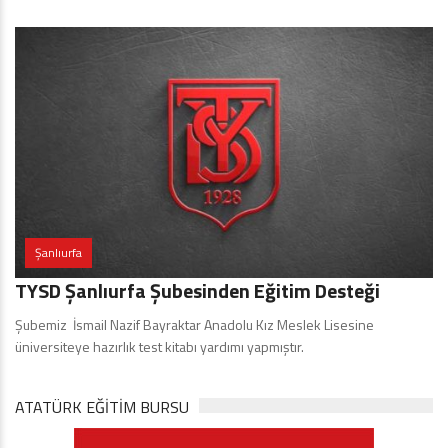
Şanlıurfa
TYSD Şanlıurfa Şubesinden Eğitim Desteği
Şubemiz İsmail Nazif Bayraktar Anadolu Kız Meslek Lisesine
üniversiteye hazırlık test kitabı yardımı yapmıştır.
ATATÜRK EĞITIM BURSU