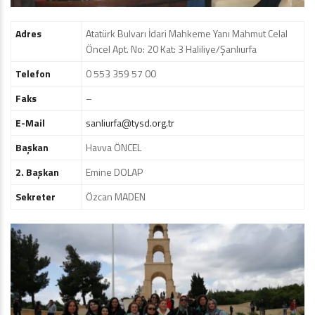
Adres
Atatürk Bulvarı İdari Mahkeme Yanı Mahmut Celal
Öncel Apt. No: 20 Kat: 3 Haliliye/Şanlıurfa
Telefon
0 553 359 57 00
Faks
–
E-Mail
sanliurfa@tysd.org.tr
Başkan
Havva ÖNCEL
2. Başkan
Emine DOLAP
Sekreter
Özcan MADEN