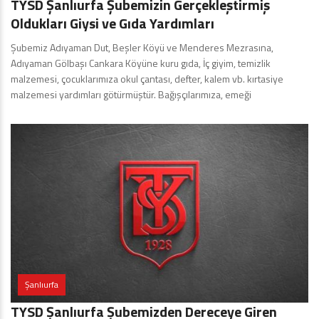
TYSD Şanlıurfa Şubemizin Gerçekleştirmiş
Oldukları Giysi ve Gıda Yardımları
Şubemiz Adıyaman Dut, Beşler Köyü ve Menderes Mezrasına,
Adıyaman Gölbaşı Cankara Köyüne kuru gıda, İç giyim, temizlik
malzemesi, çocuklarımıza okul çantası, defter, kalem vb. kırtasiye
malzemesi yardımları götürmüştür. Bağışçılarımıza, emeği
Şanlıurfa
TYSD Şanlıurfa Şubemizden Dereceye Giren