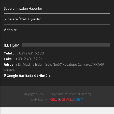
Şubelerimizden Haberler
Şubelere Özel Duyurular
Videolar
İLETİŞİM
Telefon :
0312 431 62 20
Faks :
0312 431 62 25
Adres :
Dr. Mediha Eldem Sok. No:67 Kocatepe Çankaya ANKARA
Türkiye
Google Haritada Görüntüle
Copyright © 2026 Türkiye Yardım Sevenler Derneği
Web Tasarım :