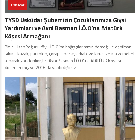
Üsküdar
TYSD Üsküdar Şubemizin Çocuklarımıza Giysi
Yardımları ve Avni Basman İ.Ö.O’na Atatürk
Köşesi Armağanı
Bitlis Hizan Yoğurluköyü İ.Ö.O’na bağışçılarımızın desteği ile eşofman
takımı, kazak, pantolon, çorap, spor ayakkabı ve kırtasiye malzemeleri
alınarak gönderilmiştir.. Avni Basman İ.Ö.O’ na ATATÜRK Köşesi
düzenlenmiş ve 2016 da yaptırdığımız