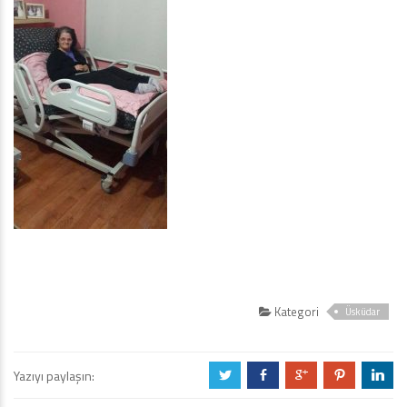
Kategori
Üsküdar
Yazıyı paylaşın:
a
b
c
d
j