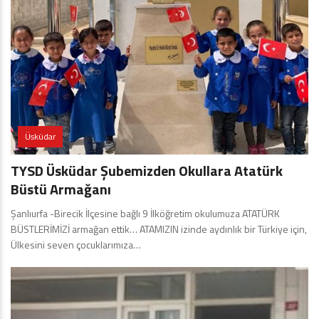
Üsküdar
TYSD Üsküdar Şubemizden Okullara Atatürk
Büstü Armağanı
Şanlıurfa -Birecik İlçesine bağlı 9 İlköğretim okulumuza ATATÜRK
BÜSTLERİMİZİ armağan ettik… ATAMIZIN izinde aydınlık bir Türkiye için,
Ülkesini seven çocuklarımıza…