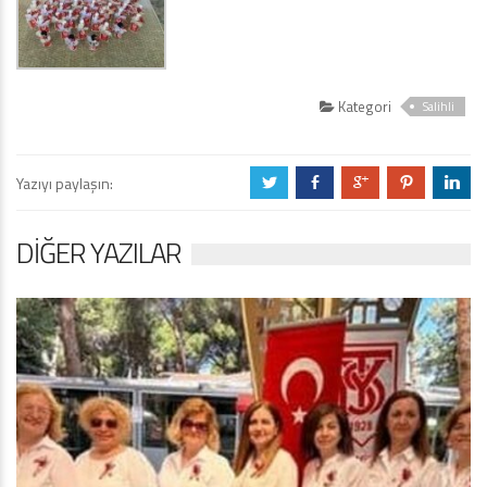
Kategori
Salihli
Yazıyı paylaşın:
a
b
c
d
j
DIĞER YAZILAR