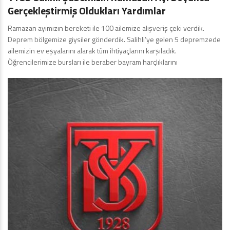
Gerçekleştirmiş Oldukları Yardımlar
Ramazan ayımızın bereketi ile 100 ailemize alışveriş çeki verdik.
Deprem bölgemize giysiler gönderdik. Salihli’ye gelen 5 depremzede
ailemizin ev eşyalarını alarak tüm ihtiyaçlarını karşıladık.
Öğrencilerimize bursları ile beraber bayram harçlıklarını