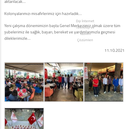
aktarılacak…
Kolonyalarımızı misafirlerimiz için hazırladık…
Diji İnternet
Yeni çalışma dönemimizin başta Genel Merkezimiz olmak üzere tüm
Teknoloji ve
şubelerimiz ile sağlık, başarı, bereket ve yardımlarımızla geçmesi
Yazılım
dileklerimizle…
Çözümleri
11.10.2021