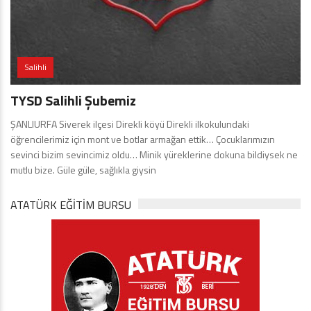
Salihli
TYSD Salihli Şubemiz
ŞANLIURFA Siverek ilçesi Direkli köyü Direkli ilkokulundaki
öğrencilerimiz için mont ve botlar armağan ettik… Çocuklarımızın
sevinci bizim sevincimiz oldu… Minik yüreklerine dokuna bildiysek ne
mutlu bize. Güle güle, sağlıkla giysin
ATATÜRK EĞITIM BURSU