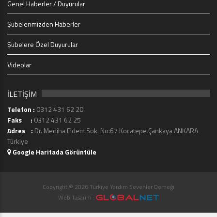
Genel Haberler / Duyurular
Şubelerimizden Haberler
Şubelere Özel Duyurular
Videolar
İLETİŞİM
Telefon :
0312 431 62 20
Faks :
0312 431 62 25
Adres :
Dr. Mediha Eldem Sok. No:67 Kocatepe Çankaya ANKARA
Türkiye
Google Haritada Görüntüle
Copyright © 2026 Türkiye Yardım Sevenler Derneği
Web Tasarım :