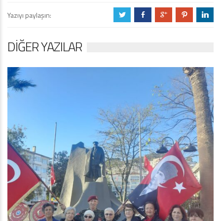
Yazıyı paylaşın:
a
b
c
d
j
DIĞER YAZILAR