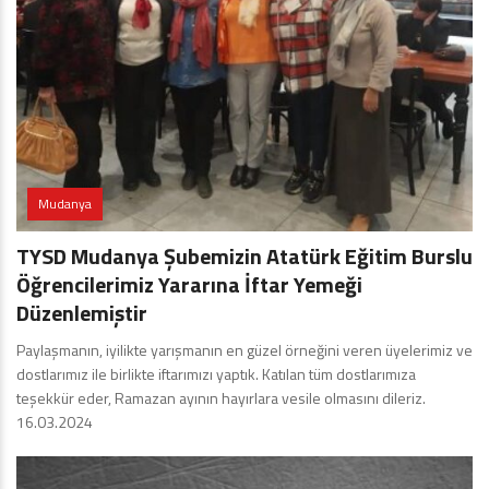
Mudanya
TYSD Mudanya Şubemizin Atatürk Eğitim Burslu
Öğrencilerimiz Yararına İftar Yemeği
Düzenlemiştir
Paylaşmanın, iyilikte yarışmanın en güzel örneğini veren üyelerimiz ve
dostlarımız ile birlikte iftarımızı yaptık. Katılan tüm dostlarımıza
teşekkür eder, Ramazan ayının hayırlara vesile olmasını dileriz.
16.03.2024