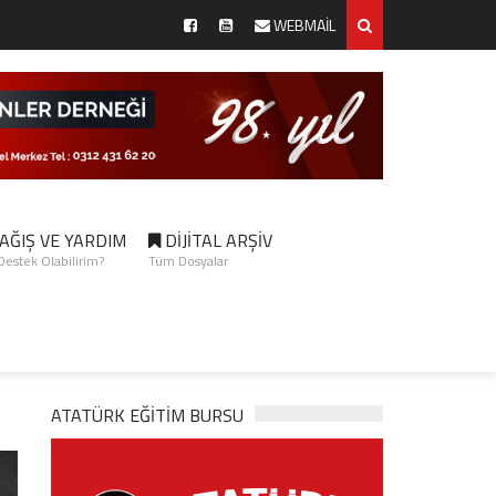
WEBMAİL
AĞIŞ VE YARDIM
DİJİTAL ARŞİV
 Destek Olabilirim?
Tüm Dosyalar
ATATÜRK EĞITIM BURSU