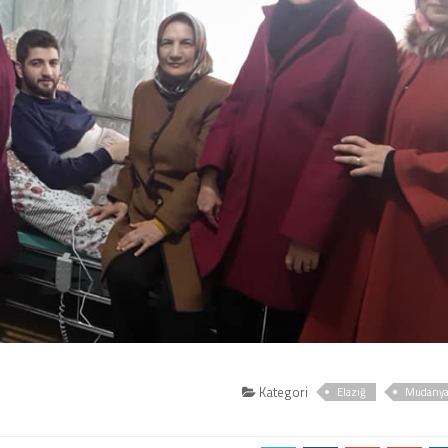
Kategori
Elazığ
Mudany