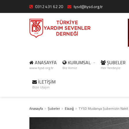
0312 431 62 20
tysd@tysd.org.tr
ANASAYFA
KURUMSAL
ŞUBELER
www.tysd.org.tr
Biz Kimiz
Her Yerdeyiz
İLETİŞİM
Bize Ulaşın
Anasayfa
Şubeler
Elazığ
TYSD Mudanya Şubemizin Nakit Y