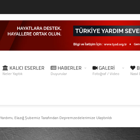
KALICI ESERLER
HABERLER
GALERİ
B
Neler Yaptık
Duyurular
Fotoğraf / Video
Nasıl
ardımı, Elazığ Şubemiz Tarafından Depremzedelerimize Ulaştırıldı