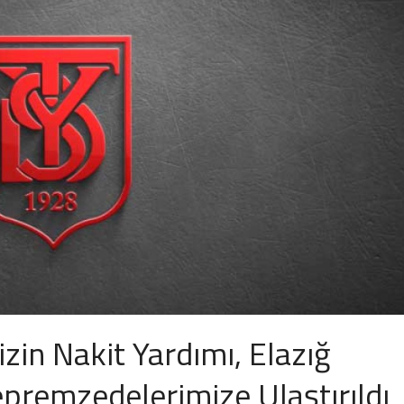
n Nakit Yardımı, Elazığ
premzedelerimize Ulaştırıldı