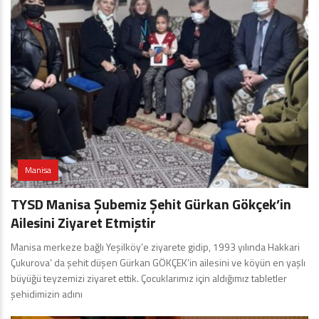
Manisa
TYSD Manisa Şubemiz Şehit Gürkan Gökçek’in
Ailesini Ziyaret Etmiştir
Manisa merkeze bağlı Yeşilköy’e ziyarete gidip, 1993 yılında Hakkari
Çukurova’ da şehit düşen Gürkan GÖKÇEK’in ailesini ve köyün en yaşlı
büyüğü teyzemizi ziyaret ettik. Çocuklarımız için aldığımız tabletler
şehidimizin adını