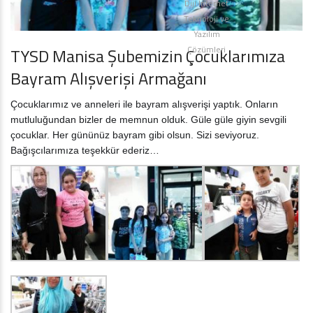
Diji İnternet
Teknoloji ve
Yazılım
Çözümleri
TYSD Manisa Şubemizin Çocuklarımıza
Bayram Alışverişi Armağanı
Çocuklarımız ve anneleri ile bayram alışverişi yaptık. Onların
mutluluğundan bizler de memnun olduk. Güle güle giyin sevgili
çocuklar. Her gününüz bayram gibi olsun. Sizi seviyoruz.
Bağışcılarımıza teşekkür ederiz…