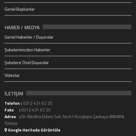
Genel Başkanlar
HABER / MEDYA
Genel Haberler / Duyurular
Şubelerimizden Haberler
Şubelere Özel Duyurular
Videolar
İLETİŞİM
Telefon :
0312 431 62 20
Faks :
0312 431 62 25
Adres :
Dr. Mediha Eldem Sok. No:67 Kocatepe Çankaya ANKARA
Türkiye
Google Haritada Görüntüle