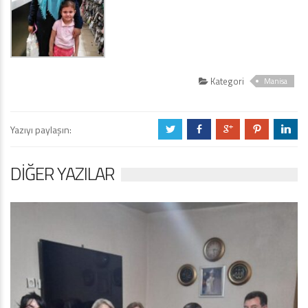
Kategori
Manisa
Yazıyı paylaşın:
a
b
c
d
j
DIĞER YAZILAR