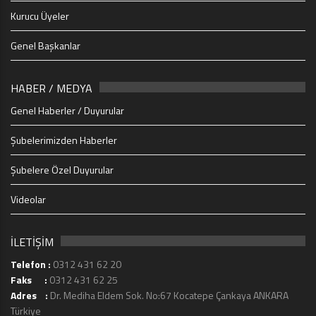
Kurucu Üyeler
Genel Başkanlar
HABER / MEDYA
Genel Haberler / Duyurular
Şubelerimizden Haberler
Şubelere Özel Duyurular
Videolar
İLETİŞİM
Telefon :
0312 431 62 20
Faks :
0312 431 62 25
Adres :
Dr. Mediha Eldem Sok. No:67 Kocatepe Çankaya ANKARA
Türkiye