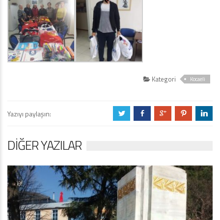
Kategori
Kocaeli
Yazıyı paylaşın:
a
b
c
d
j
DIĞER YAZILAR