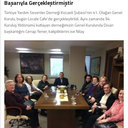
Başarıyla Gerçekleştirmiştir
Türkiye Yardım Sevenler Derneği Kocaeli Şubesi’nin 41. Olağan Genel
Kurulu, bugün Locale Cafe’de gerçekleştirildi. Aynı zamanda 94.
Kuruluş Yıldönümü kutlayan derneğimizin Genel Kurulunda Divan
başkanlığını Cenap Yener, katipliklerini ise Nilay