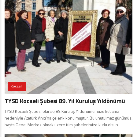
Kocaeli
TYSD Kocaeli Şubesi 89. Yıl Kuruluş Yıldönümü
TYSD Kocaeli Şubesi olarak; 89.Kuruluş Yıldönümümüzü kutlama
nedeniyle Atatürk Anıtı’na çelenk konulmuştur. Bu unutulmaz günümüz,
başta Genel Merkez olmak üzere tüm şubelerimize kutlu olsun.