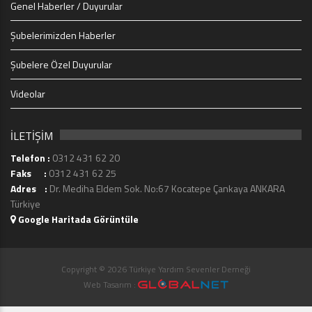
Genel Haberler / Duyurular
Şubelerimizden Haberler
Şubelere Özel Duyurular
Videolar
İLETİŞİM
Telefon :
0312 431 62 20
Faks :
0312 431 62 25
Adres :
Dr. Mediha Eldem Sok. No:67 Kocatepe Çankaya ANKARA
Türkiye
Google Haritada Görüntüle
Copyright © 2026 Türkiye Yardım Sevenler Derneği
Web Tasarım :