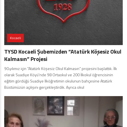
Kocaeli
TYSD Kocaeli Şubemizden “Atatürk Köşesiz Okul
Kalmasın” Projesi
90.yılımız için “Atatürk Köşesiz Okul Kalmasın” projesini başlattık. İlk
olarak Suadiye Köyü’nde 98 Ortaokul ve 200 İlkokul öğrencisinin
eğitim gördüğü Suadiye İlköğretimin okulunun bahçesine Atatürk
Büstümüzün açılışını gerçekleştirdik. Ayrıca okul