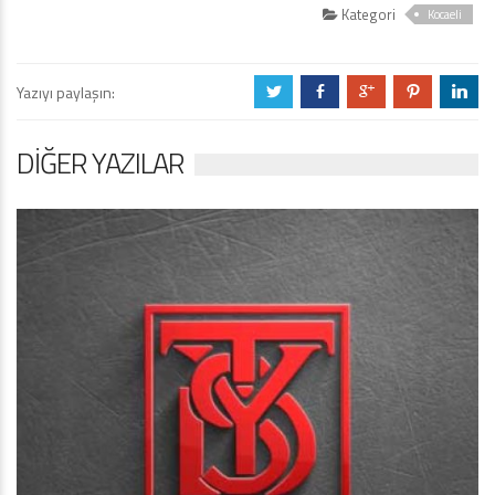
Kategori
Kocaeli
Yazıyı paylaşın:
a
b
c
d
j
DIĞER YAZILAR