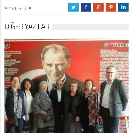
Yazıyı paylaşın:
a
b
c
d
j
DIĞER YAZILAR