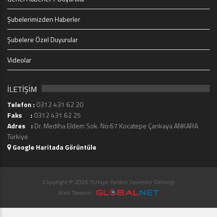
Şubelerimizden Haberler
Şubelere Özel Duyurular
Videolar
İLETİŞİM
Telefon :
0312 431 62 20
Faks :
0312 431 62 25
Adres :
Dr. Mediha Eldem Sok. No:67 Kocatepe Çankaya ANKARA
Türkiye
Google Haritada Görüntüle
Copyright © 2026 Türkiye Yardım Sevenler Derneği
Web Tasarım :