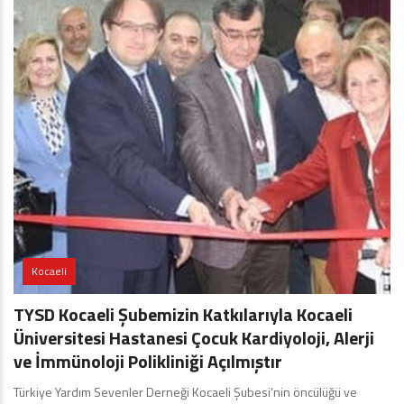
Kocaeli
TYSD Kocaeli Şubemizin Katkılarıyla Kocaeli
Üniversitesi Hastanesi Çocuk Kardiyoloji, Alerji
ve İmmünoloji Polikliniği Açılmıştır
Türkiye Yardım Sevenler Derneği Kocaeli Şubesi’nin öncülüğü ve