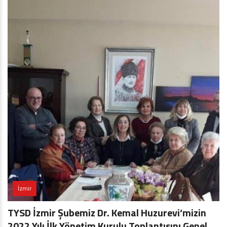
İzmir
TYSD İzmir Şubemiz Dr. Kemal Huzurevi’mizin
2022 Yılı İlk Yönetim Kurulu Toplantısını Genel