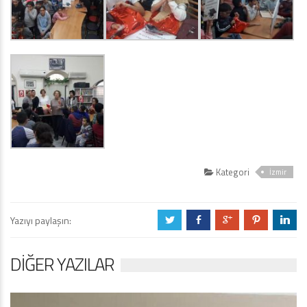
Kategori
İzmir
Yazıyı paylaşın:
a
b
c
d
j
DIĞER YAZILAR