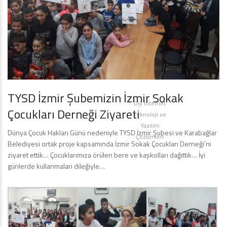
TYSD İzmir Şubemizin İzmir Sokak
Diji İnternet
Çocukları Derneği Ziyareti
Teknoloji ve
Yazılım
Dünya Çocuk Hakları Günü nedeniyle TYSD İzmir Şubesi ve Karabağlar
Çözümleri
Belediyesi ortak proje kapsamında İzmir Sokak Çocukları Derneği’ni
ziyaret ettik… Çocuklarımıza örülen bere ve kaşkolları dağıttık… İyi
günlerde kullanmaları dileğiyle…