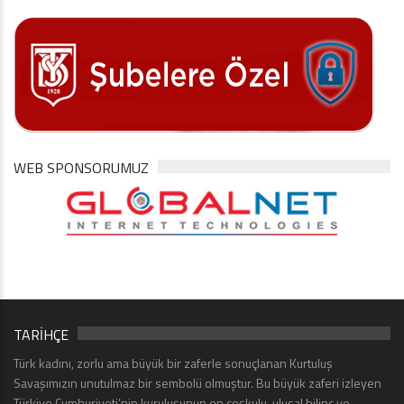
WEB SPONSORUMUZ
TARİHÇE
Türk kadını, zorlu ama büyük bir zaferle sonuçlanan Kurtuluş
Savaşımızın unutulmaz bir sembolü olmuştur. Bu büyük zaferi izleyen
Türkiye Cumhuriyeti’nin kuruluşunun en coşkulu, ulusal bilinç ve