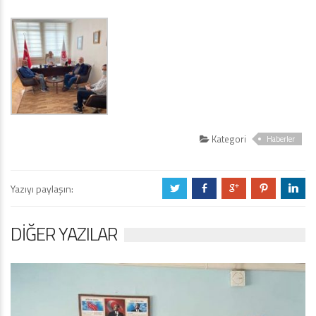
Kategori
Haberler
Yazıyı paylaşın:
a
b
c
d
j
DIĞER YAZILAR