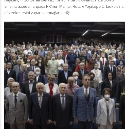
anısına Gaziosmanpaşa RK’nün Mamak Rotary Yeşiltepe Ortaokulu’na
düzenlemesini yaparak armağan ettiği