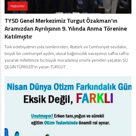
Haberler
TYSD Genel Merkezimiz Turgut Özakman’ın
Aramızdan Ayrılışının 9. Yılında Anma Törenine
Katılmıştır
Türk edebiyatının usta isimlerinden, Atatürk ve Cumhuriyet sevdalısı,
büyük bir cumhuriyet aydını, ulusal bağımsızlık savaşımızı safha safha
yazarak milletimize bu büyük mücadeleyi onurla yeniden yaşatan ŞU
ÇILGIN TÜRKLER’in yazarı TURGUT