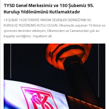
TYSD Genel Merkezimiz ve 130 Şubemiz 95.
Kuruluş Yıldönümünü Kutlamaktadır
19 ŞUBAT 1928 TÜRKİYE YARDIM SEVENLER DERNEĞİ’NİN 95.
KURULUŞ YILDÖNÜMÜ KUTLU OLSUN. Ülkemizde yaşanan 10 ilimizi ve
çevresini derinden etkileyen, Ülkemizden ve Camiamızdan çok acı
kayıplar verdiğimiz , hayatların alt