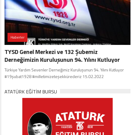
Haberler
TYSD Genel Merkezi ve 132 Şubemiz
Derneğimizin Kuruluşunun 94. Yılını Kutluyor
Türkiye Yardım Sevenler Derneğimiz Kuruluşunun 94. Yılını Kutluyor
#19şubat1928 #milletimizeteşekkürederiz 15.02.2022
ATATÜRK EĞITIM BURSU