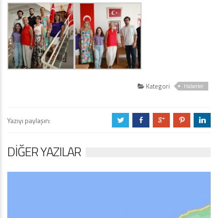
Kategori
Haberler
Yazıyı paylaşın:
a
b
c
d
j
DIĞER YAZILAR