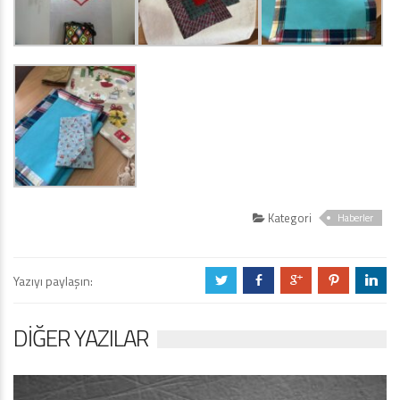
Kategori
Haberler
Yazıyı paylaşın:
a
b
c
d
j
DIĞER YAZILAR