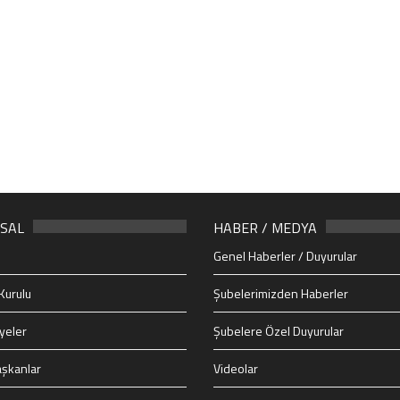
SAL
HABER / MEDYA
Genel Haberler / Duyurular
Kurulu
Şubelerimizden Haberler
yeler
Şubelere Özel Duyurular
şkanlar
Videolar