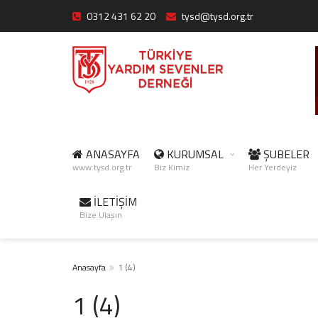
0312 431 62 20
tysd@tysd.org.tr
ANASAYFA
KURUMSAL
ŞUBELER
www.tysd.org.tr
Biz Kimiz
Her Yerdeyiz
İLETİŞİM
Bize Ulaşın
Anasayfa
1 (4)
1 (4)