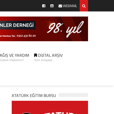
WEBMAİL
AĞIŞ VE YARDIM
DİJİTAL ARŞİV
 Destek Olabilirim?
Tüm Dosyalar
ATATÜRK EĞITIM BURSU