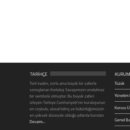
TARİHÇE
KURUM
Türk kadını, zorlu ama büyük bir zaferle
Tüzük
sonuçlanan Kurtuluş Savaşımızın unutulmaz
Yönetim 
bir sembolü olmuştur. Bu büyük zaferi
izleyen Türkiye Cumhuriyeti’nin kuruluşunun
Kurucu Ü
en coşkulu, ulusal bilinç ve bütünlüğümüzün
en yüksek düzeyde olduğu yıllarda bundan
Genel Ba
Devamı...