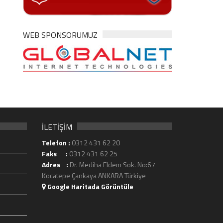
WEB SPONSORUMUZ
İLETİŞİM
Telefon :
0312 431 62 20
Faks :
0312 431 62 25
Adres :
Dr. Mediha Eldem Sok. No:67
Kocatepe Çankaya ANKARA Türkiye
Google Haritada Görüntüle