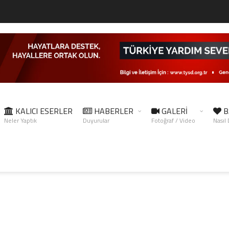
KALICI ESERLER
HABERLER
GALERİ
B
Neler Yaptık
Duyurular
Fotoğraf / Video
Nasıl