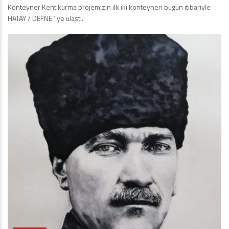
Konteyner Kent kurma projemizin ilk iki konteyneri bugün itibariyle
HATAY / DEFNE ‘ ye ulaştı.