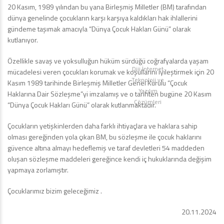
20 Kasım, 1989 yılından bu yana Birleşmiş Milletler (BM) tarafından
dünya genelinde çocukların karşı karşıya kaldıkları hak ihlallerini
gündeme taşımak amacıyla “Dünya Çocuk Hakları Günü” olarak
kutlanıyor.
Özellikle savaş ve yoksulluğun hüküm sürdüğü coğrafyalarda yaşam
Diji İnternet
mücadelesi veren çocukları korumak ve koşullarını iyileştirmek için 20
Teknoloji ve
Kasım 1989 tarihinde Birleşmiş Milletler Genel Kurulu “Çocuk
Yazılım
Haklarına Dair Sözleşme”yi imzalamış ve o tarihten bugüne 20 Kasım
Çözümleri
“Dünya Çocuk Hakları Günü” olarak kutlanmaktadır.
Çocukların yetişkinlerden daha farklı ihtiyaçlara ve haklara sahip
olması gereğinden yola çıkan BM, bu sözleşme ile çocuk haklarını
güvence altına almayı hedeflemiş ve taraf devletleri 54 maddeden
oluşan sözleşme maddeleri gereğince kendi iç hukuklarında değişim
yapmaya zorlamıştır.
Çocuklarımız bizim geleceğimiz .
20.11.2024