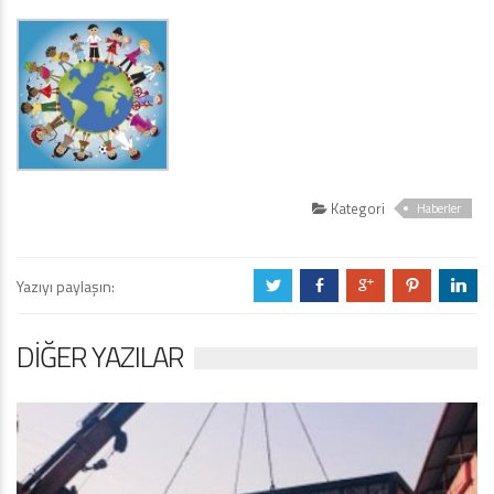
Kategori
Haberler
Yazıyı paylaşın:
a
b
c
d
j
DIĞER YAZILAR