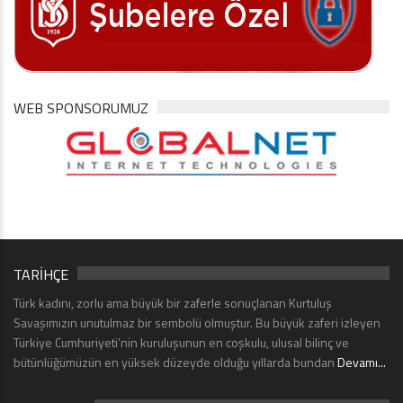
WEB SPONSORUMUZ
TARİHÇE
Türk kadını, zorlu ama büyük bir zaferle sonuçlanan Kurtuluş
Savaşımızın unutulmaz bir sembolü olmuştur. Bu büyük zaferi izleyen
Türkiye Cumhuriyeti’nin kuruluşunun en coşkulu, ulusal bilinç ve
bütünlüğümüzün en yüksek düzeyde olduğu yıllarda bundan
Devamı...