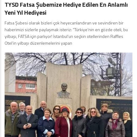
TYSD Fatsa Şubemize Hediye Edilen En Anlamlı
Yeni Yıl Hediyesi
Fatsa Şubesi olarak bizleri çok heyecanlandıran ve sevindiren bir
haberimizi sizlerle paylaşmak isteriz: “Türkiye’nin en gözde oteli, bu
yılbaşı, FATSA için parlıyor! İstanbul’un seçkin otellerinden Raffles
Otel’in yılbaşı düzenlemelerini yapan