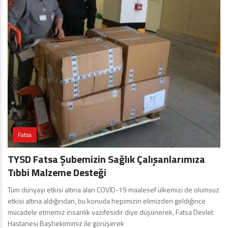
Fatsa
TYSD Fatsa Şubemizin Sağlık Çalışanlarımıza
Tıbbi Malzeme Desteği
Tüm dünyayı etkisi altına alan COVİD-19 maalesef ülkemizi de olumsuz
etkisi altına aldığından, bu konuda hepimizin elimizden geldiğince
mücadele etmemiz insanlık vazifesidir diye düşünerek, Fatsa Devlet
Hastanesi Başhekimimiz ile görüşerek