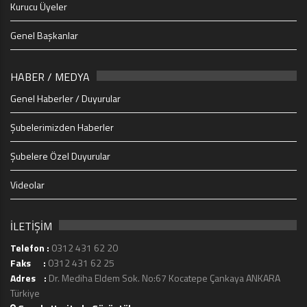
Kurucu Üyeler
Genel Başkanlar
HABER / MEDYA
Genel Haberler / Duyurular
Şubelerimizden Haberler
Şubelere Özel Duyurular
Videolar
İLETİŞİM
Telefon :
0312 431 62 20
Faks :
0312 431 62 25
Adres :
Dr. Mediha Eldem Sok. No:67 Kocatepe Çankaya ANKARA
Türkiye