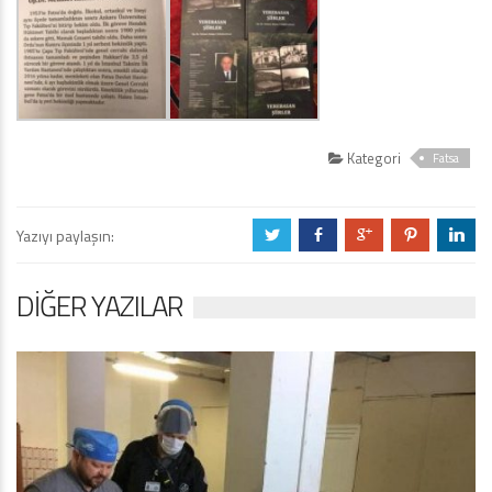
Kategori
Fatsa
Yazıyı paylaşın:
a
b
c
d
j
DIĞER YAZILAR