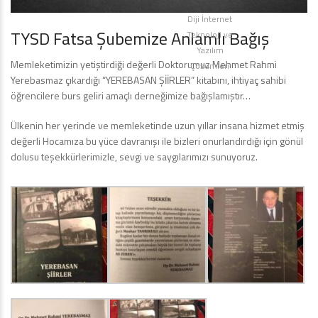
Diji İnternet
TYSD Fatsa Şubemize Anlamlı Bağış
Teknoloji ve
Yazılım
Memleketimizin yetiştirdiği değerli Doktorumuz Mehmet Rahmi
Çözümleri
Yerebasmaz çıkardığı “YEREBASAN ŞİİRLER” kitabını, ihtiyaç sahibi
öğrencilere burs geliri amaçlı derneğimize bağışlamıştır…
Ülkenin her yerinde ve memleketinde uzun yıllar insana hizmet etmiş
değerli Hocamıza bu yüce davranışı ile bizleri onurlandırdığı için gönül
dolusu teşekkürlerimizle, sevgi ve saygılarımızı sunuyoruz.