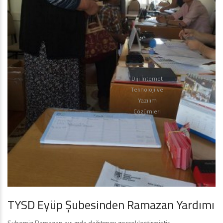
Diji İnternet
Teknoloji ve
Yazılım
Çözümleri
TYSD Eyüp Şubesinden Ramazan Yardımı
Şubemiz Ramazan ayı gıda dağıtımını gerçekleştirmiştir.