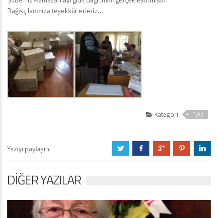
Bağışçılarımıza teşekkür ederiz…
Kategori
Eyüp
Yazıyı paylaşın:
a
b
c
d
j
DIĞER YAZILAR