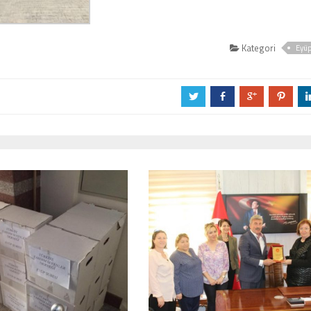
Kategori
Eyü
a
b
c
d