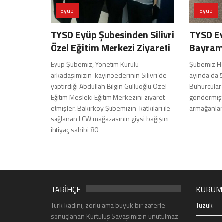
Eyüp
Eyüp
TYSD Eyüp Şubesinden Silivri
TYSD E
Özel Eğitim Merkezi Ziyareti
Bayram
Eyüp Şubemiz, Yönetim Kurulu
Şubemiz He
arkadaşımızın kayınpederinin Silivri’de
ayında da 5
yaptırdığı Abdullah Bilgin Güllüoğlu Özel
Buhurcular
Eğitim Mesleki Eğitim Merkezini ziyaret
göndermişti
etmişler, Bakırköy Şubemizin katkıları ile
armağanlar 
sağlanan LCW mağazasının giysi bağışını
ihtiyaç sahibi 80
TARİHÇE
KURUM
Türk kadını, zorlu ama büyük bir zaferle
Tüzük
sonuçlanan Kurtuluş Savaşımızın unutulmaz