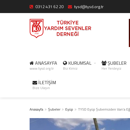
0312 431 62 20
tysd@tysd.org.tr
ANASAYFA
KURUMSAL
ŞUBELER
www.tysd.org.tr
Biz Kimiz
Her Yerdeyiz
İLETİŞİM
Bize Ulaşın
Anasayfa
Şubeler
Eyüp
TYSD Eyüp Şubemizden Van’a Eği