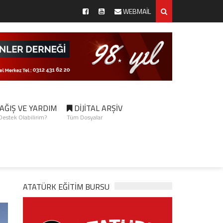
WEBMAİL
AĞIŞ VE YARDIM
DİJİTAL ARŞİV
 Destek Olabilirim?
Tüm Dosyalar
ATATÜRK EĞITIM BURSU