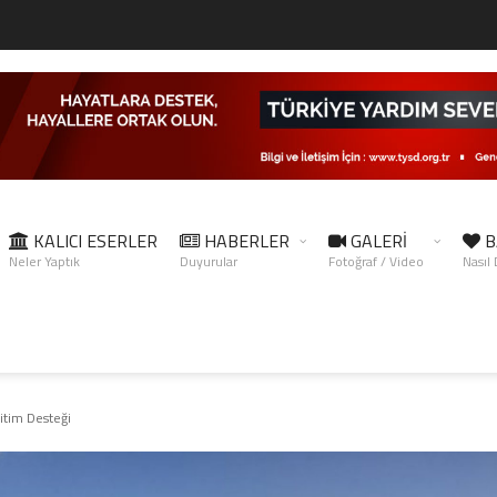
KALICI ESERLER
HABERLER
GALERİ
B
Neler Yaptık
Duyurular
Fotoğraf / Video
Nasıl
tim Desteği