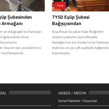
Eyüp
yüp Şubesinden
TYSD Eyüp Şubesi
 Armağanı
Bağışçısından
r yıl olduğu gibi bu Ramazan
Koyulhisar’da yukarı Kale İlköğretim
0 gıda kolisini Dinar
okuluna şubemiz üyesi Mustafa
 Huzurevine
Aydoğdu’nun kızı İncilay Uz bir fotokopi
r. Bayram için çocuklarımıza
makinası ve yüz çift ayakkabı bağışında
hazırlamışlardır..
bulunmuştur.
SAL
HABER / MEDYA
Genel Haberler / Duyurular