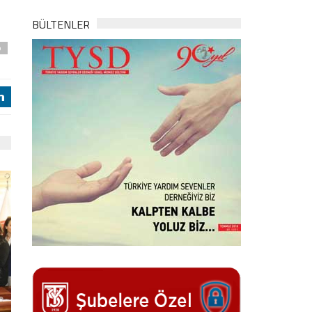
BÜLTENLER
p
j