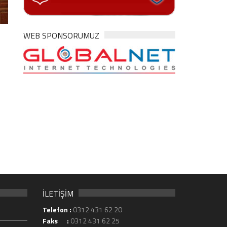
WEB SPONSORUMUZ
İLETİŞİM
Telefon :
0312 431 62 20
Faks :
0312 431 62 25