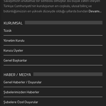
Savaşımızın unutulmaz bir sembolü olmuştur. Bu büyük zaferi izleyen
Türkiye Cumhuriyeti’nin kuruluşunun en coşkulu, ulusal bilinç ve
bütünlüğümüzün en yüksek düzeyde olduğu yıllarda bundan
Devamı...
KURUMSAL
Tüzük
Yönetim Kurulu
Kurucu Üyeler
Genel Başkanlar
HABER / MEDYA
Genel Haberler / Duyurular
Şubelerimizden Haberler
Şubelere Özel Duyurular