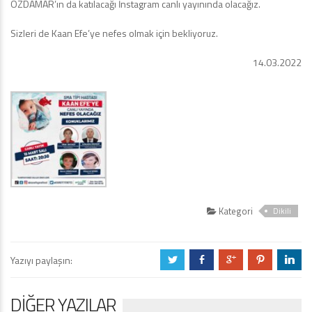
ÖZDAMAR’ın da katılacağı İnstagram canlı yayınında olacağız.
Sizleri de Kaan Efe’ye nefes olmak için bekliyoruz.
14.03.2022
Kategori
Dikili
Yazıyı paylaşın:
a
b
c
d
j
DIĞER YAZILAR