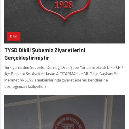
Dikili
TYSD Dikili Şubemiz Ziyaretlerini
Gerçekleştirmiştir
Türkiye Yardım Sevenler Derneği Dikili Şube Yönetimi olarak Dikili CHP
İlçe Başkanı Sn. Avukat Hasan ALTIPARMAK ve MHP İlçe Başkanı Sn.
Mehmet ARSLAN’ ı makamlarında ziyaret ederek kendilerine
derneğimizin faaliyetleri