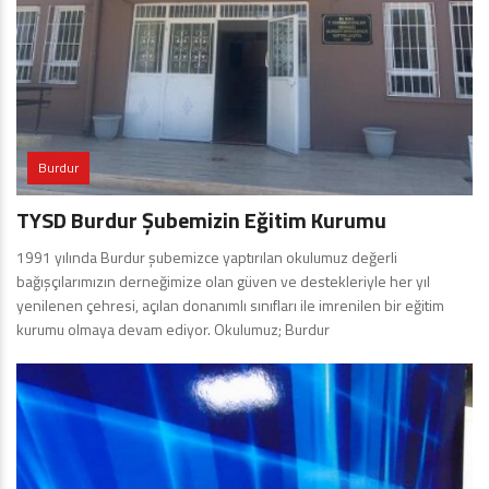
Burdur
TYSD Burdur Şubemizin Eğitim Kurumu
1991 yılında Burdur şubemizce yaptırılan okulumuz değerli
bağışçılarımızın derneğimize olan güven ve destekleriyle her yıl
yenilenen çehresi, açılan donanımlı sınıfları ile imrenilen bir eğitim
kurumu olmaya devam ediyor. Okulumuz; Burdur