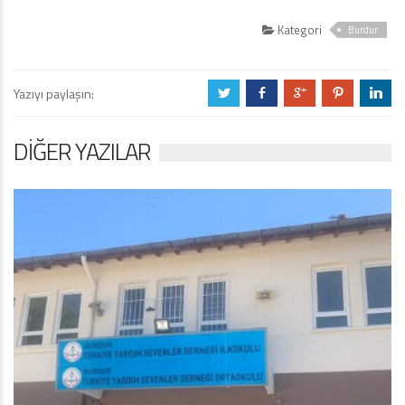
Kategori
Burdur
Yazıyı paylaşın:
a
b
c
d
j
DIĞER YAZILAR