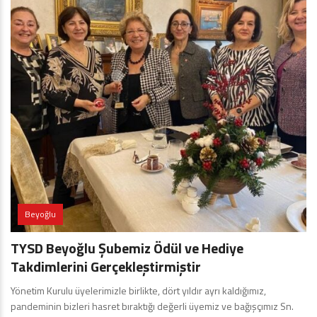
Beyoğlu
TYSD Beyoğlu Şubemiz Ödül ve Hediye
Takdimlerini Gerçekleştirmiştir
Yönetim Kurulu üyelerimizle birlikte, dört yıldır ayrı kaldığımız,
pandeminin bizleri hasret bıraktığı değerli üyemiz ve bağışçımız Sn.