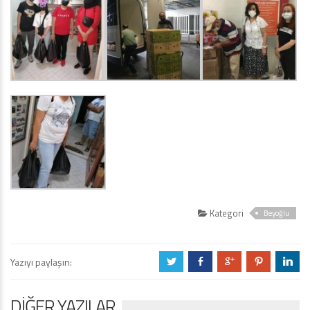
Kategori
Beyoğlu
Yazıyı paylaşın:
a
b
c
d
j
DIĞER YAZILAR