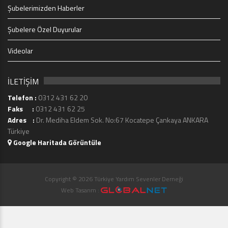
Şubelerimizden Haberler
Şubelere Özel Duyurular
Videolar
İLETİŞİM
Telefon :
0312 431 62 20
Faks :
0312 431 62 25
Adres :
Dr. Mediha Eldem Sok. No:67 Kocatepe Çankaya ANKARA
Türkiye
Google Haritada Görüntüle
Copyright © 2026 Türkiye Yardım Sevenler Derneği
Web Tasarım :