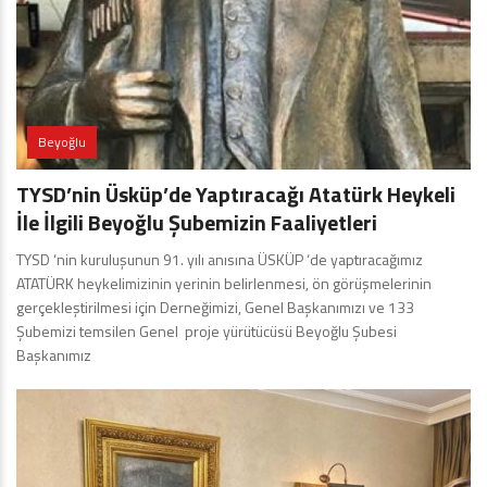
Beyoğlu
TYSD’nin Üsküp’de Yaptıracağı Atatürk Heykeli
İle İlgili Beyoğlu Şubemizin Faaliyetleri
TYSD ‘nin kuruluşunun 91. yılı anısına ÜSKÜP ‘de yaptıracağımız
ATATÜRK heykelimizinin yerinin belirlenmesi, ön görüşmelerinin
gerçekleştirilmesi için Derneğimizi, Genel Başkanımızı ve 133
Şubemizi temsilen Genel proje yürütücüsü Beyoğlu Şubesi
Başkanımız