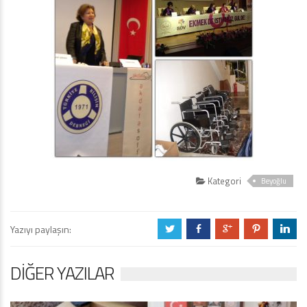
Kategori
Beyoğlu
Yazıyı paylaşın:
a
b
c
d
j
DIĞER YAZILAR