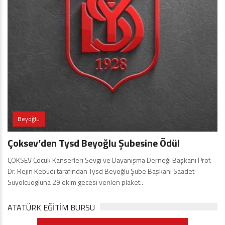
Beyoğlu
Çoksev’den Tysd Beyoğlu Şubesine Ödül
ÇOKSEV Çocuk Kanserleri Sevgi ve Dayanışma Derneği Başkanı Prof.
Dr. Rejin Kebudi tarafından Tysd Beyoğlu Şube Başkanı Saadet
Suyolcuogluna 29 ekim gecesi verilen plaket..
ATATÜRK EĞITIM BURSU