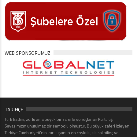
WEB SPONSORUMUZ
TARİHÇE
Türk kadını, zorlu ama büyük bir zaferle sonuçlanan Kurtuluş
Savaşımızın unutulmaz bir sembolü olmuştur. Bu büyük zaferi izleyen
Türkiye Cumhuriyeti’nin kuruluşunun en coşkulu, ulusal bilinç ve