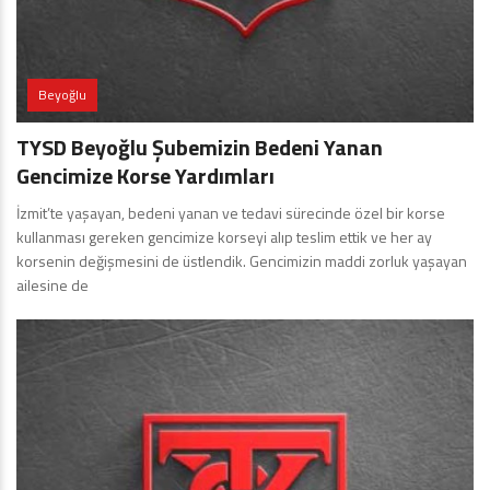
Beyoğlu
TYSD Beyoğlu Şubemizin Bedeni Yanan
Gencimize Korse Yardımları
İzmit’te yaşayan, bedeni yanan ve tedavi sürecinde özel bir korse
kullanması gereken gencimize korseyi alıp teslim ettik ve her ay
korsenin değişmesini de üstlendik. Gencimizin maddi zorluk yaşayan
ailesine de