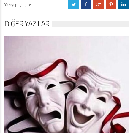
Yazıyı paylaşın:
a
b
c
d
j
DIĞER YAZILAR