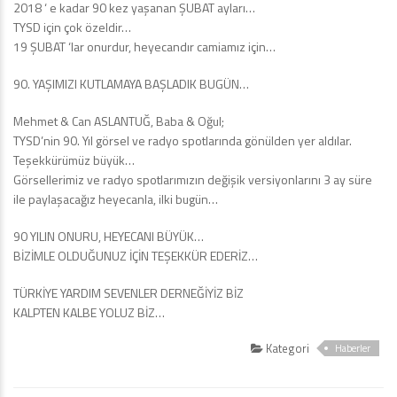
2018 ‘ e kadar 90 kez yaşanan ŞUBAT ayları…
TYSD için çok özeldir…
19 ŞUBAT ‘lar onurdur, heyecandır camiamız için…
90. YAŞIMIZI KUTLAMAYA BAŞLADIK BUGÜN…
Mehmet & Can ASLANTUĞ, Baba & Oğul;
TYSD’nin 90. Yıl görsel ve radyo spotlarında gönülden yer aldılar.
Teşekkürümüz büyük…
Görsellerimiz ve radyo spotlarımızın değişik versiyonlarını 3 ay süre
ile paylaşacağız heyecanla, ilki bugün…
90 YILIN ONURU, HEYECANI BÜYÜK…
BİZİMLE OLDUĞUNUZ İÇİN TEŞEKKÜR EDERİZ…
TÜRKİYE YARDIM SEVENLER DERNEĞİYİZ BİZ
KALPTEN KALBE YOLUZ BİZ…
Kategori
Haberler