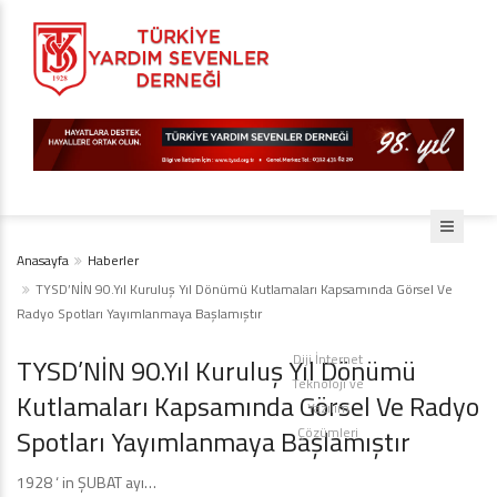
Anasayfa
Haberler
TYSD’NİN 90.Yıl Kuruluş Yıl Dönümü Kutlamaları Kapsamında Görsel Ve
Radyo Spotları Yayımlanmaya Başlamıştır
Diji İnternet
TYSD’NİN 90.Yıl Kuruluş Yıl Dönümü
Teknoloji ve
Kutlamaları Kapsamında Görsel Ve Radyo
Yazılım
Spotları Yayımlanmaya Başlamıştır
Çözümleri
1928 ‘ in ŞUBAT ayı…