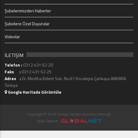
Şubelerimizden Haberler
Şubelere Özel Duyurular
Videolar
İLETİŞİM
Telefon :
0312 431 62 20
Faks :
0312 431 62 25
Adres :
Dr. Mediha Eldem Sok. No:67 Kocatepe Çankaya ANKARA
Türkiye
Google Haritada Görüntüle
Copyright © 2026 Türkiye Yardım Sevenler Derneği
Web Tasarım :