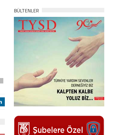
BÜLTENLER
n
j