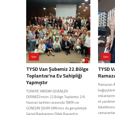
Van
Van
TYSD Van Şubemiz 22.Bölge
TYSD V
Toplantısı’na Ev Sahipliği
Ramaza
Yapmıştır
Ramazan A
bağışçıları
TÜRKİYE YARDIM SEVENLER
imkanlarımı
DERNEĞİ’mizin 22.Bölge Toplantısı 2/6
et yardımın
Haziran tarihleri arasında TARİH ve
tüketilmesi 
GÜNEŞİN ŞEHRİ VAN’ımız da gerçekleşti.
ramazanlar,
Genel Başkanımız Dilek Bayazıt’ın