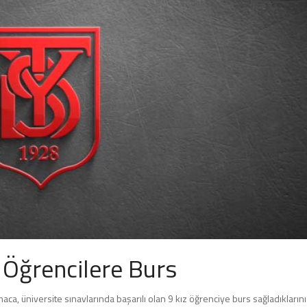
Öğrencilere Burs
a, üniversite sınavlarında başarılı olan 9 kız öğrenciye burs sağladıklarını