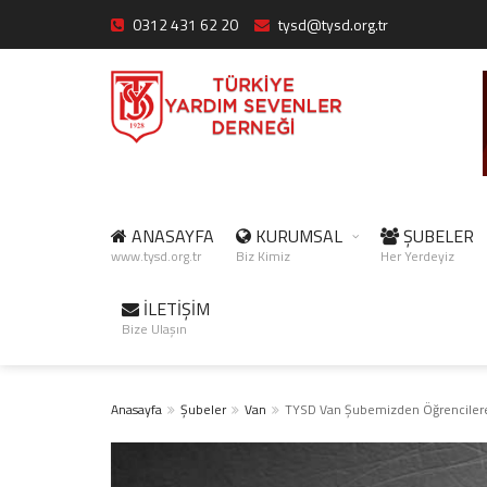
0312 431 62 20
tysd@tysd.org.tr
ANASAYFA
KURUMSAL
ŞUBELER
www.tysd.org.tr
Biz Kimiz
Her Yerdeyiz
İLETİŞİM
Bize Ulaşın
Anasayfa
Şubeler
Van
TYSD Van Şubemizden Öğrenciler