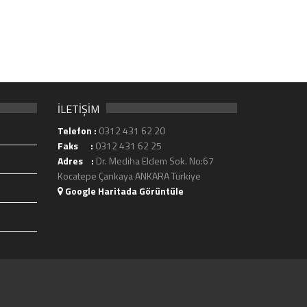
İLETİŞİM
Telefon :
0312 431 62 20
Faks :
0312 431 62 25
Adres :
Dr. Mediha Eldem Sok. No:67
Kocatepe Çankaya ANKARA Türkiye
Google Haritada Görüntüle