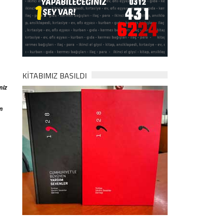
KİTABIMIZ BASILDI
miz
m