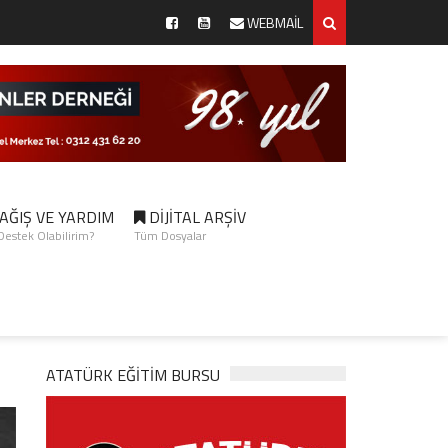
WEBMAİL
AĞIŞ VE YARDIM
DİJİTAL ARŞİV
 Destek Olabilirim?
Tüm Dosyalar
ATATÜRK EĞITIM BURSU