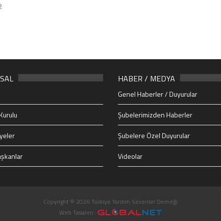
2
SAL
HABER / MEDYA
Genel Haberler / Duyurular
Kurulu
Şubelerimizden Haberler
yeler
Şubelere Özel Duyurular
şkanlar
Videolar
Copyright © 2026 Türkiye Yardım Sevenler Derneği
Web Tasarım :