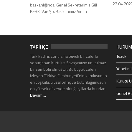
22.04.202
başkanlığında, Genel Sekreterimiz Gül
BERK, Van Şb. Başkanımız Sinan
TARİHÇE
KURUM
Türk kadını, zorlu ama büyük bir zaferle
Tüzük
sonuçlanan Kurtuluş Savaşımızın unutulmaz
Yönetim 
bir sembolü olmuştur. Bu büyük zaferi
izleyen Türkiye Cumhuriyeti’nin kuruluşunun
Kurucu Ü
en coşkulu, ulusal bilinç ve bütünlüğümüzün
en yüksek düzeyde olduğu yıllarda bundan
Genel Ba
Devamı...