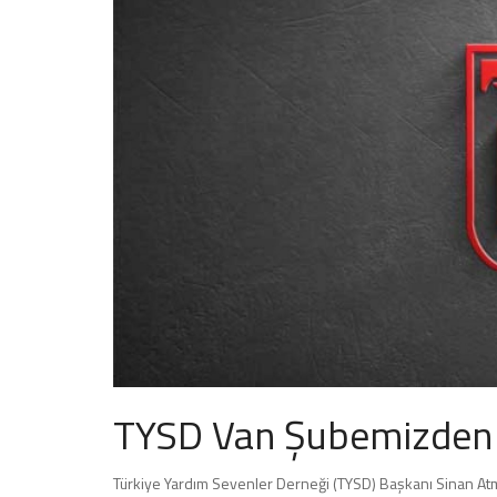
TYSD Van Şubemizden 
Türkiye Yardım Sevenler Derneği (TYSD) Başkanı Sinan Atmac