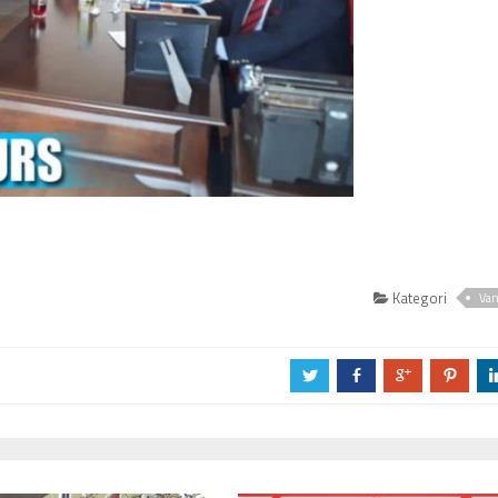
Kategori
Va
a
b
c
d