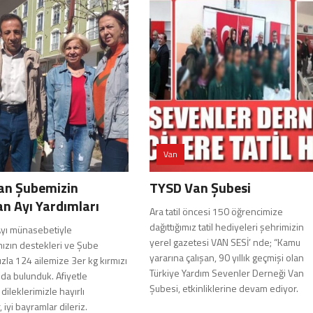
Van
an Şubemizin
TYSD Van Şubesi
n Ayı Yardımları
Ara tatil öncesi 150 öğrencimize
dağıttığımız tatil hediyeleri şehrimizin
yı münasebetiyle
yerel gazetesi VAN SESİ’ nde; “Kamu
mızın destekleri ve Şube
yararına çalışan, 90 yıllık geçmişi olan
zla 124 ailemize 3er kg kırmızı
Türkiye Yardım Sevenler Derneği Van
da bulunduk. Afiyetle
Şubesi, etkinliklerine devam ediyor.
dileklerimizle hayırlı
 iyi bayramlar dileriz.