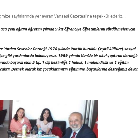
ğimize sayfalarında yer ayıran Vansesi Gazetesi’ne teşekkür ederiz…
a yeni eğitim öğretim yılında 9 kız öğrenciye öğretimlerini sürdürmeleri için
e Yardım Sevenler Derneği 1974 yılında Van’da kuruldu. Çeşitli kültürel, sosyal
tasiye gibi yardımlarda bulunuyoruz. 1989 yılında Van’da bir okul yaptıran derneği
da başarılı olan 5 tıp, 1 diş hekimliği, 1 hukuk, 1 mühendislik ve 1 eğitim
aktır. Dernek olarak kız çocuklarımızın eğitimine, başarılarına desteğimiz deva