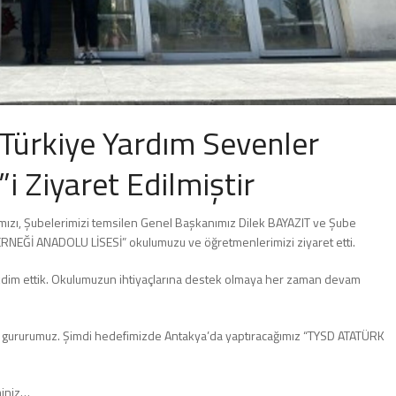
ürkiye Yardım Sevenler
i Ziyaret Edilmiştir
ımızı, Şubelerimizi temsilen Genel Başkanımız Dilek BAYAZIT ve Şube
EĞİ ANADOLU LİSESİ” okulumuzu ve öğretmenlerimizi ziyaret etti.
dim ettik. Okulumuzun ihtiyaçlarına destek olmaya her zaman devam
 gururumuz. Şimdi hedefimizde Antakya’da yaptıracağımız “TYSD ATATÜRK
miniz…