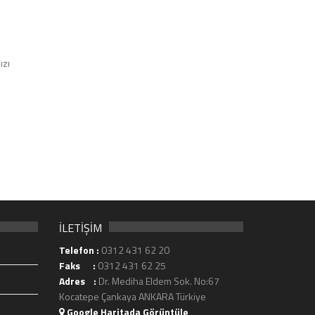
ızı
İLETİŞİM
Telefon :
0312 431 62 20
Faks :
0312 431 62 25
Adres :
Dr. Mediha Eldem Sok. No:67
Kocatepe Çankaya ANKARA Türkiye
Google Haritada Görüntüle