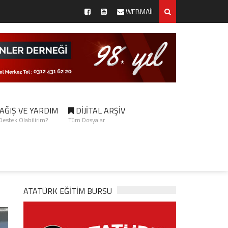
WEBMAİL
AĞIŞ VE YARDIM
DİJİTAL ARŞİV
 Destek Olabilirim?
Tüm Dosyalar
ATATÜRK EĞITIM BURSU