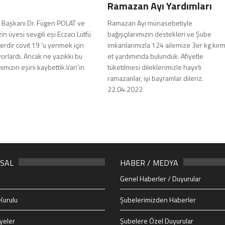
Ramazan Ayı Yardımları
 Başkanı Dr. Fügen POLAT ve
Ramazan Ayı münasebetiyle
n üyesi sevgili eşi Eczacı Lütfü
bağışçılarımızın destekleri ve Şube
rdir covit 19 ‘u yenmek için
imkanlarımızla 124 ailemize 3er kg kırm
orlardı. Ancak ne yazıkki bu
et yardımında bulunduk. Afiyetle
mızın eşini kaybettik.Van’ın
tüketilmesi dileklerimizle hayırlı
ramazanlar, iyi bayramlar dileriz.
22.04.2022
SAL
HABER / MEDYA
Genel Haberler / Duyurular
Kurulu
Şubelerimizden Haberler
yeler
Şubelere Özel Duyurular