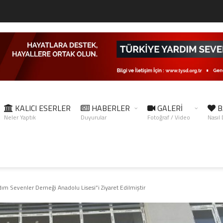
KALICI ESERLER
HABERLER
GALERİ
B
Neler Yaptık
Duyurular
Fotoğraf / Video
Nasıl
m Sevenler Derneği Anadolu Lisesi”i Ziyaret Edilmiştir