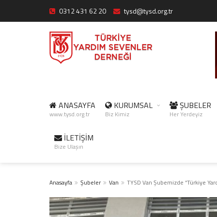
0312 431 62 20
tysd@tysd.org.tr
ANASAYFA
KURUMSAL
ŞUBELER
www.tysd.org.tr
Biz Kimiz
Her Yerdeyiz
İLETİŞİM
Bize Ulaşın
Anasayfa
Şubeler
Van
TYSD Van Şubemizde “Türkiye Yardı