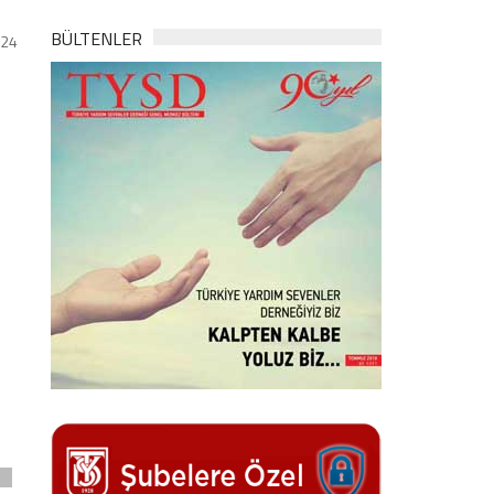
BÜLTENLER
024
n