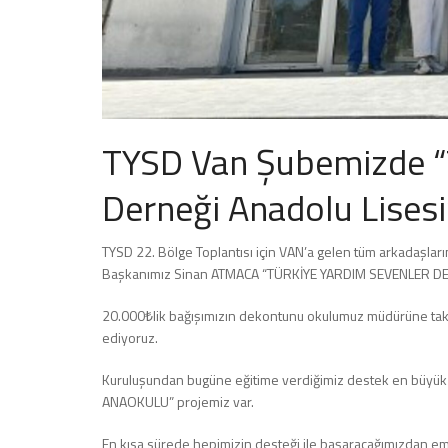
TYSD Van Şubemizde “T
Derneği Anadolu Lisesi”
TYSD 22. Bölge Toplantısı için VAN’a gelen tüm arkadaşlar
Başkanımız Sinan ATMACA “TÜRKİYE YARDIM SEVENLER DERN
20.000₺lik bağışımızın dekontunu okulumuz müdürüne tak
ediyoruz.
Kuruluşundan bugüne eğitime verdiğimiz destek en büyük
ANAOKULU” projemiz var.
En kısa sürede hepimizin desteği ile başaracağımızdan e