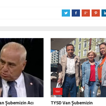
a
b
c
d
Van
an Şubemizin Acı
TYSD Van Şubemizin