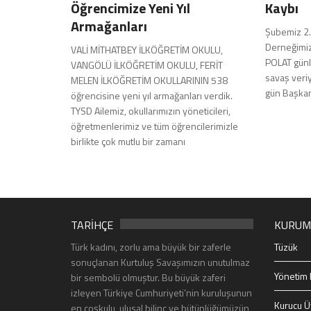
Öğrencimize Yeni Yıl
Kaybı
Armağanları
Şubemiz 2.
Derneğimizi
VALİ MİTHATBEY İLKÖĞRETİM OKULU,
POLAT günle
VANGÖLÜ İLKÖĞRETİM OKULU, FERİT
savaş veriy
MELEN İLKÖĞRETİM OKULLARININ 538
gün Başkanı
öğrencisine yeni yıl armağanları verdik.
TYSD Ailemiz, okullarımızın yöneticileri,
öğretmenlerimiz ve tüm öğrencilerimizle
birlikte çok mutlu bir zamanı
TARİHÇE
KURUM
Türk kadını, zorlu ama büyük bir zaferle
Tüzük
sonuçlanan Kurtuluş Savaşımızın unutulmaz
Yönetim 
bir sembolü olmuştur. Bu büyük zaferi
izleyen Türkiye Cumhuriyeti’nin kuruluşunun
Kurucu Ü
en coşkulu, ulusal bilinç ve bütünlüğümüzün