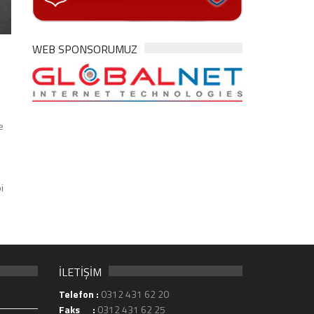
WEB SPONSORUMUZ
e
i
İLETİŞİM
Telefon :
0312 431 62 20
Faks :
0312 431 62 25