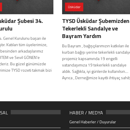
Üsküdar
küdar Şubesi 34.
TYSD Üsküdar Şubemizden
urulu
Tekerlekli Sandalye ve
Bayram Yardım
. Genel Kurulunu başarı ile
ır. Katılan tüm üyelerimize,
Bu Bayram , bağışçılarımızın katkıları ile
besinden arkadaşlarımız
kurban bağışı yerine tekerlekli sandaly
RTEM ve Sevil GÖNEN’e
projemiz kapsamında 19 engelli
deriz. Bu güzel günümüzde
vatandaşımıza 19 tekerlekli sandalye
rimize TYSD rozeti takmak bizi
aldık. Sağlıkla, iyi günlerde kullanılsın…
Ayrıca , Derneğimize kayıtlı ihtiyaç sahib
SAL
HABER / MEDYA
Genel Haberler / Duyurular