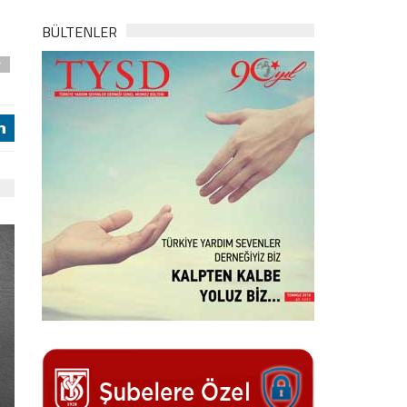
BÜLTENLER
r
j