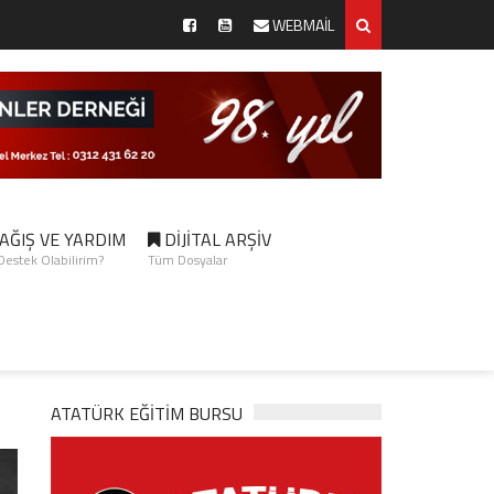
WEBMAİL
AĞIŞ VE YARDIM
DİJİTAL ARŞİV
 Destek Olabilirim?
Tüm Dosyalar
ATATÜRK EĞITIM BURSU