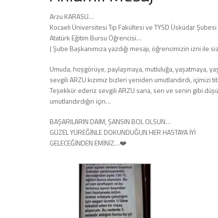
Arzu KARASU…
Kocaeli Üniversitesi Tıp Fakültesi ve TYSD Üsküdar Şubesi
Atatürk Eğitim Bursu Öğrencisi…
( Şube Başkanımıza yazdığı mesajı, öğrencimizin izni ile si
Umuda, hoşgörüye, paylaşmaya, mutluluğa, yaşatmaya, yaş
sevgili ARZU kızımız bizleri yeniden umutlandırdı, içimizi titr
Teşekkür ederiz sevgili ARZU sana, sen ve senin gibi düşün
umutlandırdığın için…
BAŞARILARIN DAİM, ŞANSIN BOL OLSUN…
GÜZEL YÜREĞİNLE DOKUNDUĞUN HER HASTAYA İYİ
GELECEĞİNDEN EMİNİZ…❤️