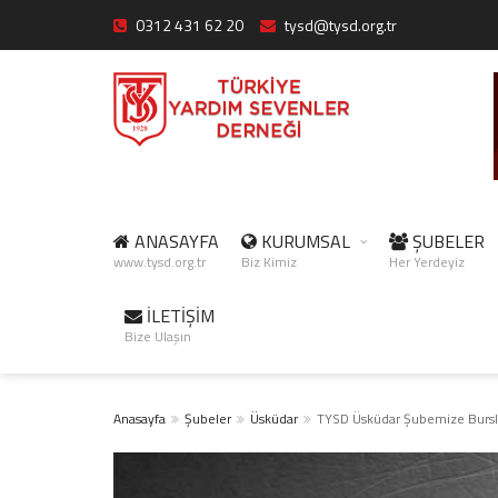
0312 431 62 20
tysd@tysd.org.tr
ANASAYFA
KURUMSAL
ŞUBELER
www.tysd.org.tr
Biz Kimiz
Her Yerdeyiz
İLETİŞİM
Bize Ulaşın
Anasayfa
Şubeler
Üsküdar
TYSD Üsküdar Şubemize Bursl