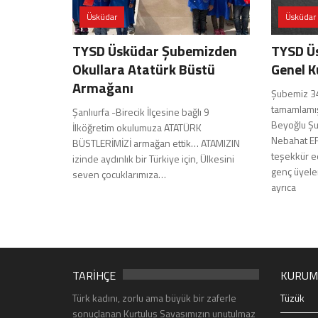
Üsküdar
Üsküdar
TYSD Üsküdar Şubemizden
TYSD Üs
Okullara Atatürk Büstü
Genel K
Armağanı
Şubemiz 34
tamamlamışt
Şanlıurfa -Birecik İlçesine bağlı 9
Beyoğlu Şu
İlköğretim okulumuza ATATÜRK
Nebahat E
BÜSTLERİMİZİ armağan ettik… ATAMIZIN
teşekkür e
izinde aydınlık bir Türkiye için, Ülkesini
genç üyele
seven çocuklarımıza…
ayrıca
TARİHÇE
KURUM
Türk kadını, zorlu ama büyük bir zaferle
Tüzük
sonuçlanan Kurtuluş Savaşımızın unutulmaz