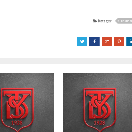
Kategori
Üsküda
a
b
c
d