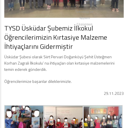
Diji İnternet
Teknoloji ve
Yazılım
Çözümleri
TYSD Üsküdar Şubemiz İlkokul
Öğrencilerimizin Kırtasiye Malzeme
İhtiyaçlarını Gidermiştir
Üsküdar Şubesi olarak Siirt Pervari Doğanköyü Şehit Üsteğmen
Korhan Zagrali İlkokulu’ na ihtiyaçları olan kırtasiye malzemelerini
temin ederek gönderdik.
Öğrencilerimize başarılar dileklerimizle.
29.11.2023