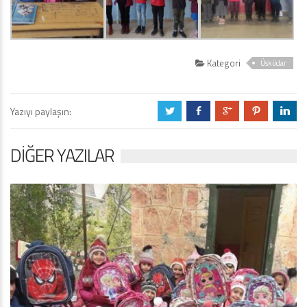
Kategori
Üsküdar
Yazıyı paylaşın:
a
b
c
d
j
DIĞER YAZILAR