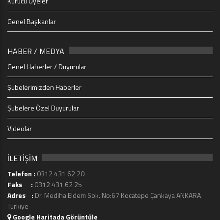
Kurucu Üyeler
Genel Başkanlar
HABER / MEDYA
Genel Haberler / Duyurular
Şubelerimizden Haberler
Şubelere Özel Duyurular
Videolar
İLETİŞİM
Telefon :
0312 431 62 20
Faks :
0312 431 62 25
Adres :
Dr. Mediha Eldem Sok. No:67 Kocatepe Çankaya ANKARA
Türkiye
Google Haritada Görüntüle