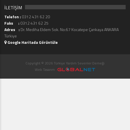
İLETİŞİM
Telefon :
0312 431 62 20
Faks :
0312 431 62 25
Adres :
Dr. Mediha Eldem Sok. No:67 Kocatepe Çankaya ANKARA
Türkiye
Google Haritada Görüntüle
Copyright © 2026 Türkiye Yardım Sevenler Derneği
Web Tasarım :