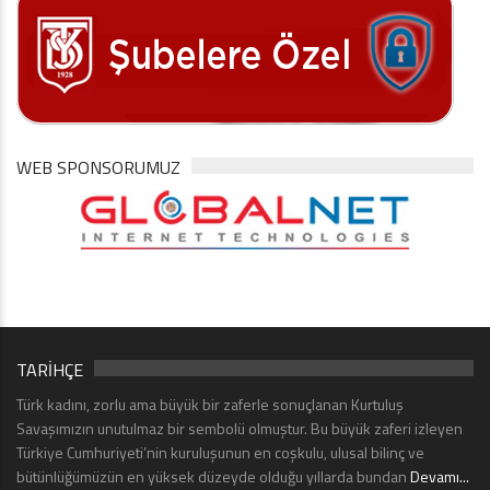
WEB SPONSORUMUZ
TARİHÇE
Türk kadını, zorlu ama büyük bir zaferle sonuçlanan Kurtuluş
Savaşımızın unutulmaz bir sembolü olmuştur. Bu büyük zaferi izleyen
Türkiye Cumhuriyeti’nin kuruluşunun en coşkulu, ulusal bilinç ve
bütünlüğümüzün en yüksek düzeyde olduğu yıllarda bundan
Devamı...