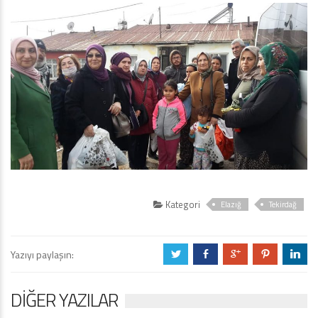
Kategori
Elazığ
Tekirdağ
Yazıyı paylaşın:
a
b
c
d
j
DIĞER YAZILAR