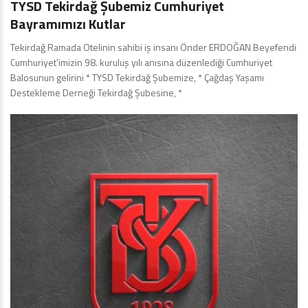
TYSD Tekirdağ Şubemiz Cumhuriyet
Bayramımızı Kutlar
Tekirdağ Ramada Otelinin sahibi iş insanı Önder ERDOĞAN Beyefendi
Cumhuriyet’imizin 98. kuruluş yılı anısına düzenlediği Cumhuriyet
Balosunun gelirini * TYSD Tekirdağ Şubemize, * Çağdaş Yaşamı
Destekleme Derneği Tekirdağ Şubesine, *