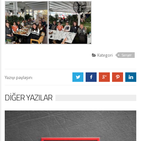
Kategori
Sarıyer
Yazıyı paylaşın:
a
b
c
d
j
DIĞER YAZILAR