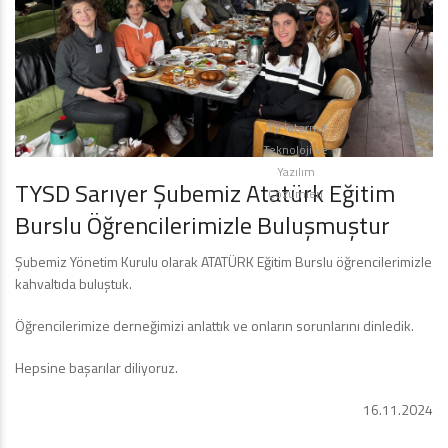
Diji İnternet
Teknoloji ve
Yazılım
TYSD Sarıyer Şubemiz Atatürk Eğitim
Çözümleri
Burslu Öğrencilerimizle Buluşmuştur
Şubemiz Yönetim Kurulu olarak ATATÜRK Eğitim Burslu öğrencilerimizle
kahvaltıda buluştuk.
Öğrencilerimize derneğimizi anlattık ve onların sorunlarını dinledik.
Hepsine başarılar diliyoruz.
16.11.2024