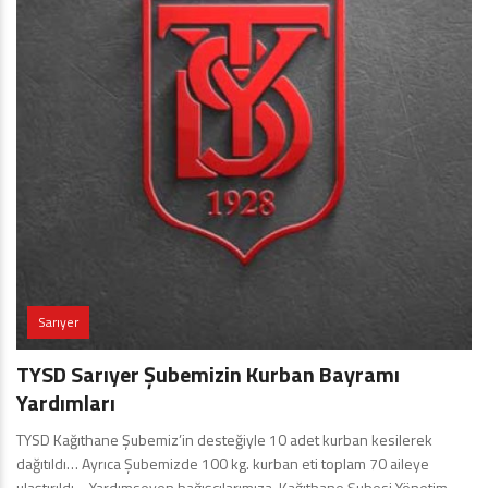
Sarıyer
TYSD Sarıyer Şubemizin Kurban Bayramı
Yardımları
TYSD Kağıthane Şubemiz’in desteğiyle 10 adet kurban kesilerek
dağıtıldı… Ayrıca Şubemizde 100 kg. kurban eti toplam 70 aileye
ulaştırıldı… Yardımseven bağışçılarımıza, Kağıthane Şubesi Yönetim