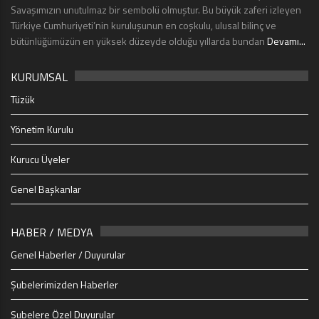
Savaşımızın unutulmaz bir sembolü olmuştur. Bu büyük zaferi izleyen
Türkiye Cumhuriyeti’nin kuruluşunun en coşkulu, ulusal bilinç ve
bütünlüğümüzün en yüksek düzeyde olduğu yıllarda bundan
Devamı...
KURUMSAL
Tüzük
Yönetim Kurulu
Kurucu Üyeler
Genel Başkanlar
HABER / MEDYA
Genel Haberler / Duyurular
Şubelerimizden Haberler
Şubelere Özel Duyurular