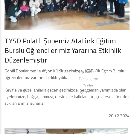
TYSD Polatlı Şubemiz Atatürk Eğitim
Burslu Öğrencilerimiz Yararına Etkinlik
Düzenlemiştir
Gönül Dostlarımız ile Afyon Kültür gezimizde, ATATÜRK Eğitim Burslu
Diji İnternet
öğrencilerimiz yararına birlikteydik.
Teknoloji ve
Yazılım
Keyifle ve güzel anılarla geçen gezimizde, her zaman yanımızda olan
Çözümleri
üyelerimize, bağışçılarımıza, destek ve katkıları için, çok teşekkür eder,
şükranlarımızı sunarız.
20.12.2024