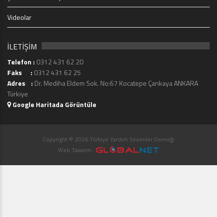
Videolar
İLETİŞİM
Telefon :
0312 431 62 20
Faks :
0312 431 62 25
Adres :
Dr. Mediha Eldem Sok. No:67 Kocatepe Çankaya ANKARA
Türkiye
Google Haritada Görüntüle
Copyright © 2026 Türkiye Yardım Sevenler Derneği
Web Tasarım :