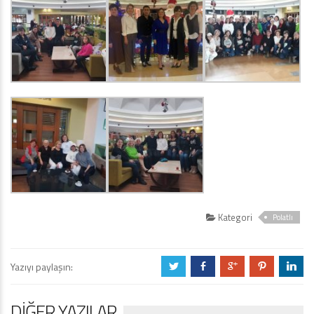
Kategori
Polatlı
Yazıyı paylaşın:
a
b
c
d
j
DIĞER YAZILAR