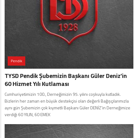
Pendik
TYSD Pendik Şubemizin Başkanı Güler Deniz’in
60 Hizmet Yılı Kutlaması
Cumhuriyetimizin 100., Derneğimizin 95. yılını coşkuyla kutladık.
Bizlerin her zaman en büyük destekçisi olan değerli Bağışçılarımızla
aynı gün Şubemizin çok kıymetli Başkanı Güler DENİZ’in Derneğimize
verdiği 60 YILIN, 60 EMEK