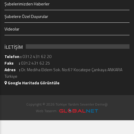
Şubelerimizden Haberler
Şubelere Özel Duyurular
Videolar
İLETİŞİM
Telefon :
0312 431 62 20
Faks :
0312 431 62 25
Adres :
Dr. Mediha Eldem Sok. No:67 Kocatepe Çankaya ANKARA
Türkiye
Google Haritada Görüntüle
Copyright © 2026 Türkiye Yardım Sevenler Derneği
Web Tasarım :