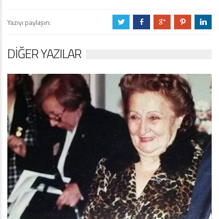
Yazıyı paylaşın:
a
b
c
d
j
DIĞER YAZILAR