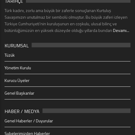
TARİHÇE
Türk kadını, zorlu ama büyük bir zaferle sonuçlanan Kurtuluş
Savaşımızın unutulmaz bir sembolü olmuştur. Bu büyük zaferi izleyen
Türkiye Cumhuriyeti’nin kuruluşunun en coşkulu, ulusal bilinç ve
bütünlüğümüzün en yüksek düzeyde olduğu yıllarda bundan
Devamı...
KURUMSAL
Tüzük
Yönetim Kurulu
Kurucu Üyeler
Genel Başkanlar
HABER / MEDYA
Genel Haberler / Duyurular
Şubelerimizden Haberler