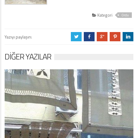
Kategori
Ordu
Yazıyı paylaşın:
a
b
c
d
j
DIĞER YAZILAR