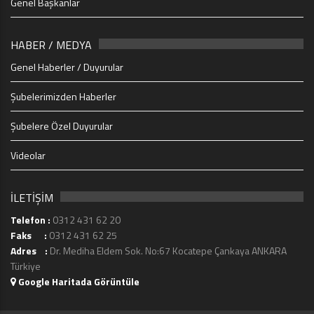
Genel Başkanlar
HABER / MEDYA
Genel Haberler / Duyurular
Şubelerimizden Haberler
Şubelere Özel Duyurular
Videolar
İLETİŞİM
Telefon :
0312 431 62 20
Faks :
0312 431 62 25
Adres :
Dr. Mediha Eldem Sok. No:67 Kocatepe Çankaya ANKARA
Türkiye
Google Haritada Görüntüle