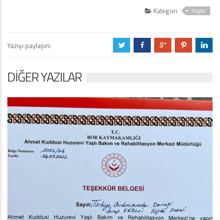
Kategori
Niğde
Yazıyı paylaşın:
a
b
c
d
j
DIĞER YAZILAR