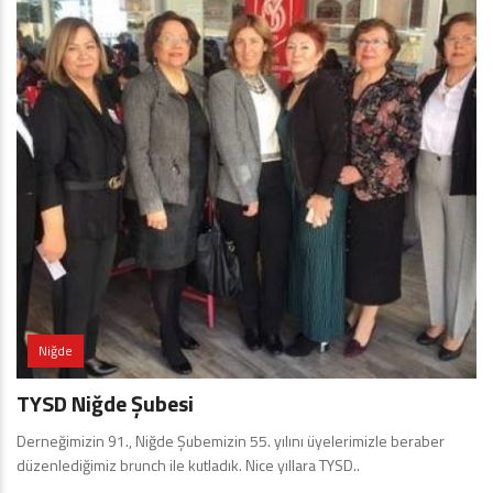
Niğde
TYSD Niğde Şubesi
Derneğimizin 91., Niğde Şubemizin 55. yılını üyelerimizle beraber
düzenlediğimiz brunch ile kutladık. Nice yıllara TYSD..