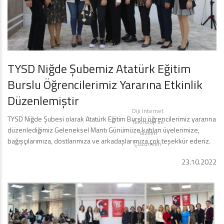
TYSD Niğde Şubemiz Atatürk Eğitim
Burslu Öğrencilerimiz Yararına Etkinlik
Düzenlemiştir
Diji İnternet
TYSD Niğde Şubesi olarak Atatürk Eğitim Burslu öğrencilerimiz yararına
Teknoloji ve
düzenlediğimiz Geleneksel Mantı Günümüze katılan üyelerimize,
Yazılım
bağışçılarımıza, dostlarımıza ve arkadaşlarımıza çok teşekkür ederiz.
Çözümleri
23.10.2022