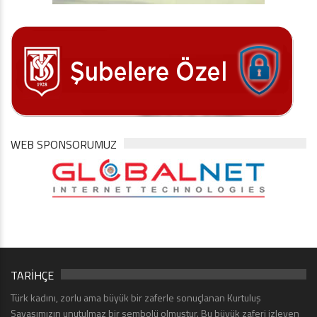
WEB SPONSORUMUZ
TARİHÇE
Türk kadını, zorlu ama büyük bir zaferle sonuçlanan Kurtuluş
Savaşımızın unutulmaz bir sembolü olmuştur. Bu büyük zaferi izleyen