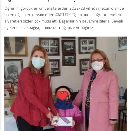
Öğrenim gördükleri üniversitelerden 2022-23 yılında mezun olan ve
halen eğitimleri devam eden ATATÜRK Eğitim burslu öğrencilerimizin
ziyaretleri bizleri çok mutlu etti. Başarılarının devamını dileriz. Sevgili
üyelerimiz ve bağışçılarımız derneğimize verdiğiniz