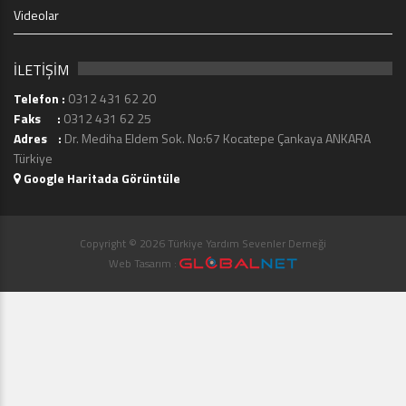
Videolar
İLETİŞİM
Telefon :
0312 431 62 20
Faks :
0312 431 62 25
Adres :
Dr. Mediha Eldem Sok. No:67 Kocatepe Çankaya ANKARA
Türkiye
Google Haritada Görüntüle
Copyright © 2026 Türkiye Yardım Sevenler Derneği
Web Tasarım :