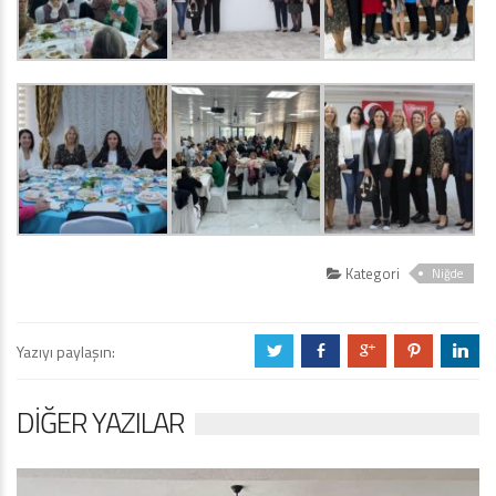
Kategori
Niğde
Yazıyı paylaşın:
a
b
c
d
j
DIĞER YAZILAR