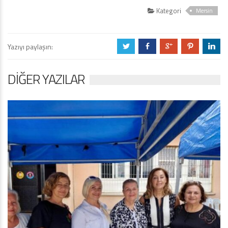
Kategori
Mersin
Yazıyı paylaşın:
a
b
c
d
j
DIĞER YAZILAR