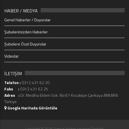
HABER / MEDYA
Genel Haberler / Duyurular
Şubelerimizden Haberler
Şubelere Özel Duyurular
Videolar
İLETİŞİM
Telefon :
0312 431 62 20
Faks :
0312 431 62 25
Adres :
Dr. Mediha Eldem Sok. No:67 Kocatepe Çankaya ANKARA
Türkiye
Google Haritada Görüntüle
Copyright © 2026 Türkiye Yardım Sevenler Derneği