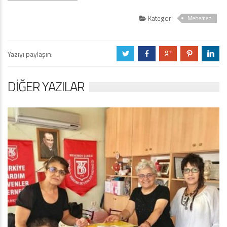
Kategori
Menemen
Yazıyı paylaşın:
a
b
c
d
j
DIĞER YAZILAR