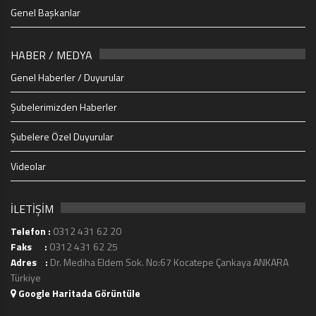
Genel Başkanlar
HABER / MEDYA
Genel Haberler / Duyurular
Şubelerimizden Haberler
Şubelere Özel Duyurular
Videolar
İLETİŞİM
Telefon :
0312 431 62 20
Faks :
0312 431 62 25
Adres :
Dr. Mediha Eldem Sok. No:67 Kocatepe Çankaya ANKARA
Türkiye
Google Haritada Görüntüle