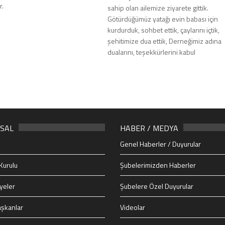
r.
sahip olan ailemize ziyarete gittik.
Götürdüğümüz yatağı evin babası için
kurdurduk, sohbet ettik, çaylarını içtik,
şehitimize dua ettik, Derneğimiz adına
dualarını, teşekkürlerini kabul
SAL
HABER / MEDYA
Genel Haberler / Duyurular
Kurulu
Şubelerimizden Haberler
yeler
Şubelere Özel Duyurular
şkanlar
Videolar