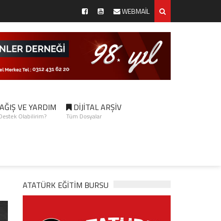
WEBMAİL
AĞIŞ VE YARDIM
DİJİTAL ARŞİV
 Destek Olabilirim?
Tüm Dosyalar
ATATÜRK EĞITIM BURSU