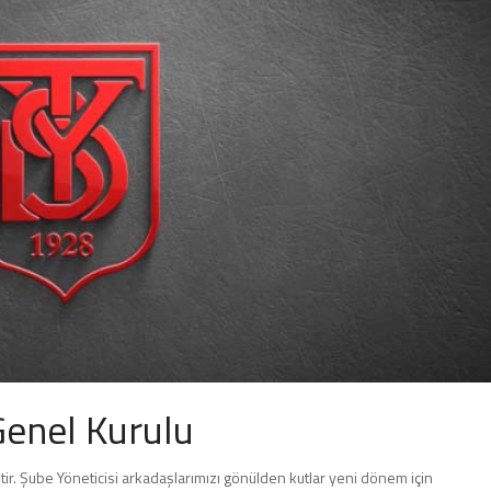
enel Kurulu
ir. Şube Yöneticisi arkadaşlarımızı gönülden kutlar yeni dönem için