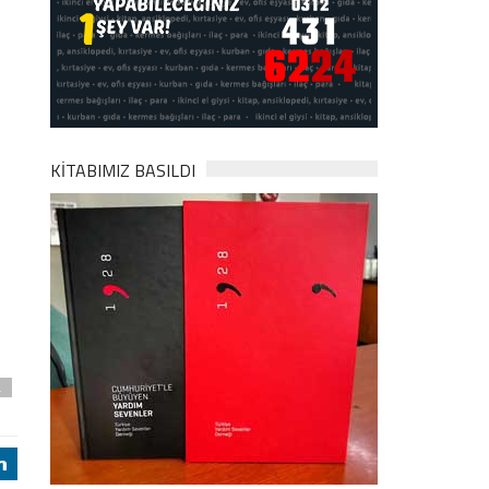
KİTABIMIZ BASILDI
a
j