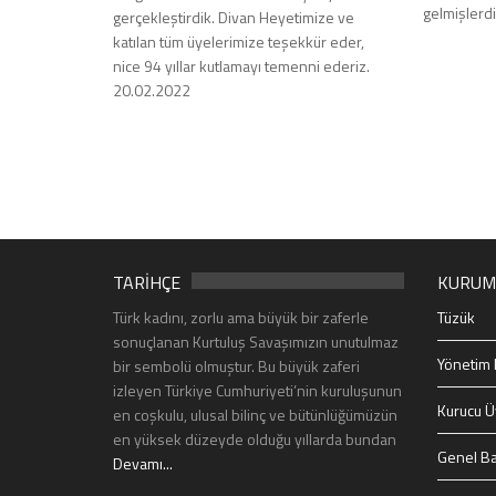
gelmişlerdi
gerçekleştirdik. Divan Heyetimize ve
katılan tüm üyelerimize teşekkür eder,
nice 94 yıllar kutlamayı temenni ederiz.
20.02.2022
TARİHÇE
KURUM
Türk kadını, zorlu ama büyük bir zaferle
Tüzük
sonuçlanan Kurtuluş Savaşımızın unutulmaz
Yönetim 
bir sembolü olmuştur. Bu büyük zaferi
izleyen Türkiye Cumhuriyeti’nin kuruluşunun
Kurucu Ü
en coşkulu, ulusal bilinç ve bütünlüğümüzün
en yüksek düzeyde olduğu yıllarda bundan
Genel Ba
Devamı...