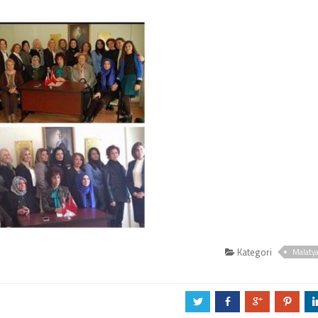
Kategori
Malaty
a
b
c
d