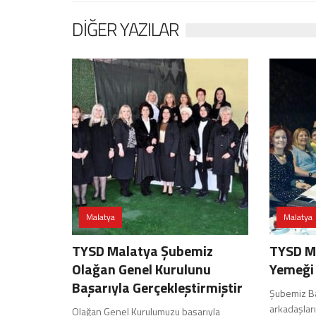
DIĞER YAZILAR
Malatya
Malatya
TYSD Malatya Şubemiz
TYSD Ma
Olağan Genel Kurulunu
Yemeği
Başarıyla Gerçekleştirmiştir
Şubemiz Bağ
arkadaşları 
Olağan Genel Kurulumuzu başarıyla