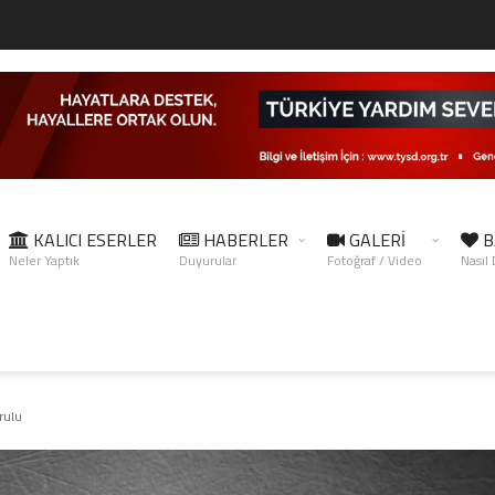
KALICI ESERLER
HABERLER
GALERİ
B
Neler Yaptık
Duyurular
Fotoğraf / Video
Nasıl
rulu