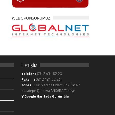
WEB SPONSORUMUZ
İLETİŞİM
Telefon :
0312 431 62 20
Faks :
0312 431 62 25
Adres :
Dr. Mediha Eldem Sok. No:67
Kocatepe Çankaya ANKARA Türkiye
Google Haritada Görüntüle