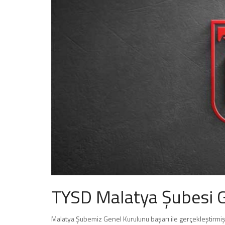
TYSD Malatya Şubesi G
Malatya Şubemiz Genel Kurulunu başarı ile gerçekleştirmişt