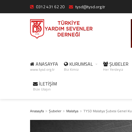
0312 431 62 20
tysd@tysd.org.tr
ANASAYFA
KURUMSAL
ŞUBELER
www.tysd.org.tr
Biz Kimiz
Her Yerdeyiz
İLETİŞİM
Bize Ulaşın
Anasayfa
Şubeler
Malatya
TYSD Malatya Şubesi Genel Ku