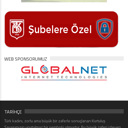
WEB SPONSORUMUZ
TARİHÇE
Türk kadını, zorlu ama büyük bir zaferle sonuçlanan Kurtuluş
Savaşımızın unutulmaz bir sembolü olmuştur. Bu büyük zaferi izleyen