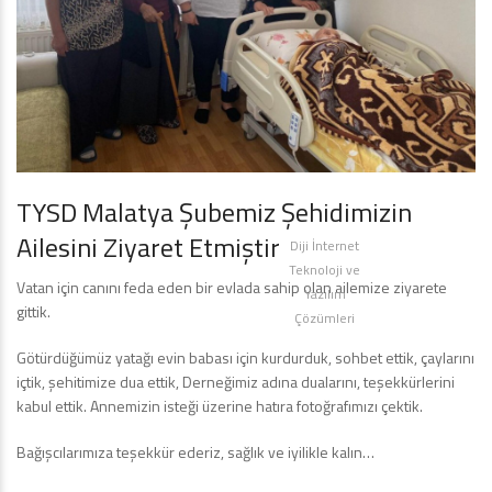
TYSD Malatya Şubemiz Şehidimizin
Ailesini Ziyaret Etmiştir
Diji İnternet
Teknoloji ve
Vatan için canını feda eden bir evlada sahip olan ailemize ziyarete
Yazılım
gittik.
Çözümleri
Götürdüğümüz yatağı evin babası için kurdurduk, sohbet ettik, çaylarını
içtik, şehitimize dua ettik, Derneğimiz adına dualarını, teşekkürlerini
kabul ettik. Annemizin isteği üzerine hatıra fotoğrafımızı çektik.
Bağışcılarımıza teşekkür ederiz, sağlık ve iyilikle kalın…