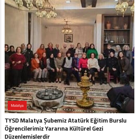
Malatya
TYSD Malatya Şubemiz Atatürk Eğitim Burslu
Öğrencilerimiz Yararına Kültürel Gezi
Düzenlemişlerdir