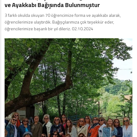
ve Ayakkabı Bağışında Bulunmuştur
3 farklı okulda okuyan 70 öğrencimize forma ve ayakkabı alarak,
öğrencilerimize ulaştırdık. Bağışçılarımıza çok teşekkür eder,
öğrencilerimize başarılı bir yıl dileriz. 02.10.2024