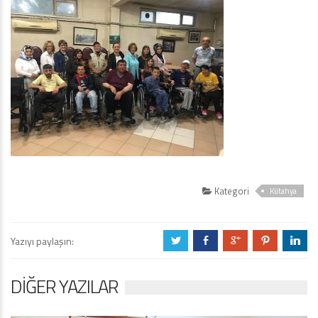
Kategori
Kütahya
Yazıyı paylaşın:
a
b
c
d
j
DIĞER YAZILAR