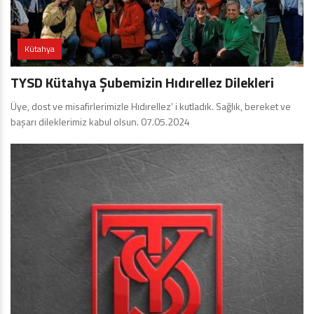
Kütahya
TYSD Kütahya Şubemizin Hıdırellez Dilekleri
Üye, dost ve misafirlerimizle Hıdırellez’ i kutladık. Sağlık, bereket ve
başarı dileklerimiz kabul olsun. 07.05.2024