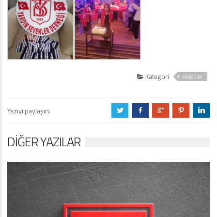
Kategori
Kuşadası
Yazıyı paylaşın:
a
b
c
d
j
DIĞER YAZILAR