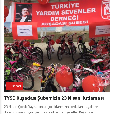
Kuşadası
TYSD Kuşadası Şubemizin 23 Nisan Kutlaması
23 Nisan Çocuk Bayramında, çocuklarımızın pedalları hayallere
dönsün diye 23 çocuğumuza bisiklet hediye ettik. Kuşadası