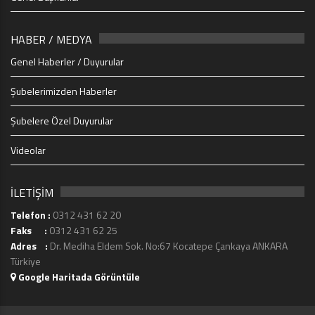
HABER / MEDYA
Genel Haberler / Duyurular
Şubelerimizden Haberler
Şubelere Özel Duyurular
Videolar
İLETİŞİM
Telefon :
0312 431 62 20
Faks :
0312 431 62 25
Adres :
Dr. Mediha Eldem Sok. No:67 Kocatepe Çankaya ANKARA
Türkiye
Google Haritada Görüntüle