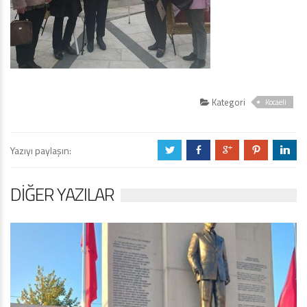
Kategori
Kocaeli
Yazıyı paylaşın:
a
b
c
d
j
DIĞER YAZILAR