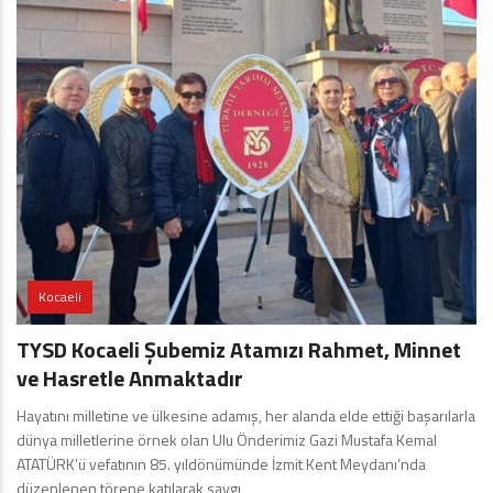
Kocaeli
TYSD Kocaeli Şubemiz Atamızı Rahmet, Minnet
ve Hasretle Anmaktadır
Hayatını milletine ve ülkesine adamış, her alanda elde ettiği başarılarla
dünya milletlerine örnek olan Ulu Önderimiz Gazi Mustafa Kemal
ATATÜRK’ü vefatının 85. yıldönümünde İzmit Kent Meydanı’nda
düzenlenen törene katılarak saygı,