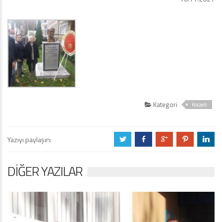
Kategori
Kocaeli
Yazıyı paylaşın:
a
b
c
d
j
DIĞER YAZILAR