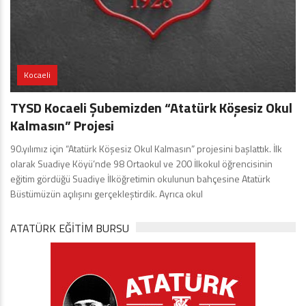
Kocaeli
TYSD Kocaeli Şubemizden “Atatürk Köşesiz Okul
Kalmasın” Projesi
90.yılımız için “Atatürk Köşesiz Okul Kalmasın” projesini başlattık. İlk
olarak Suadiye Köyü’nde 98 Ortaokul ve 200 İlkokul öğrencisinin
eğitim gördüğü Suadiye İlköğretimin okulunun bahçesine Atatürk
Büstümüzün açılışını gerçekleştirdik. Ayrıca okul
ATATÜRK EĞITIM BURSU