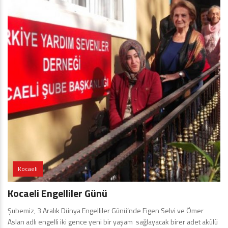
Kocaeli
Kocaeli Engelliler Günü
Şubemiz, 3 Aralık Dünya Engelliler Günü’nde Figen Selvi ve Ömer
Aslan adlı engelli iki gence yeni bir yaşam sağlayacak birer adet akülü