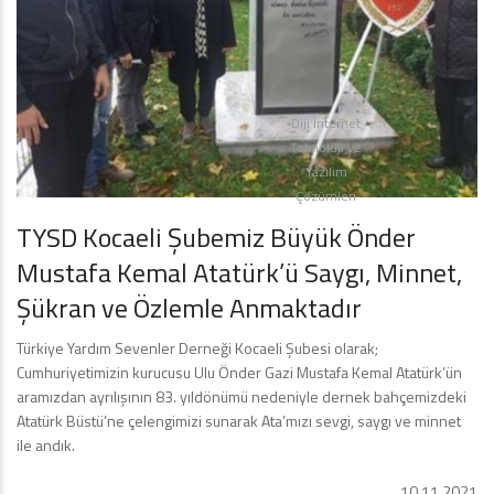
Diji İnternet
Teknoloji ve
Yazılım
Çözümleri
TYSD Kocaeli Şubemiz Büyük Önder
Mustafa Kemal Atatürk’ü Saygı, Minnet,
Şükran ve Özlemle Anmaktadır
Türkiye Yardım Sevenler Derneği Kocaeli Şubesi olarak;
Cumhuriyetimizin kurucusu Ulu Önder Gazi Mustafa Kemal Atatürk’ün
aramızdan ayrılışının 83. yıldönümü nedeniyle dernek bahçemizdeki
Atatürk Büstü’ne çelengimizi sunarak Ata’mızı sevgi, saygı ve minnet
ile andık.
10.11.2021