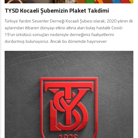
TYSD Kocaeli Şubemizin Plaket Takdimi
Türkiye Yardım Sevenler Derneği Kocaeli Şubesi olarak; 2020 yılının ilk
aylarından itibaren dünyayı etkisi altına alan bulaş hastalık Covid-
19’un ürkütücü sonuçları nedeniyle derneğimiz faaliyetlerini
durdurmuş bulunuyoruz. Ancak bu dönemde hayırsever