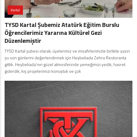
Kartal
TYSD Kartal Şubemiz Atatürk Eğitim Burslu
Öğrencilerimiz Yararına Kültürel Gezi
Düzenlemiştir
TYSD Kartal şubesi olarak; üyelerimiz ve misafirlerimizle birlikte yazın
şu son günlerini değerlendirmek için Heybeliada Zehra Restoranta
gittik. Heybeliada’nın güzel atmosferinde yemeğimizi yedik, hasret
giderdik, kış projelerimizi konuştuk ve çok