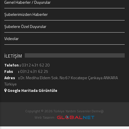
Genel Haberler / Duyurular
Şubelerimizden Haberler
Şubelere Özel Duyurular
Videolar
İLETİŞİM
Telefon :
0312 431 62 20
Faks :
0312 431 62 25
Adres :
Dr. Mediha Eldem Sok. No:67 Kocatepe Çankaya ANKARA
Türkiye
Google Haritada Görüntüle
Copyright © 2026 Türkiye Yardım Sevenler Derneği
Web Tasarım :