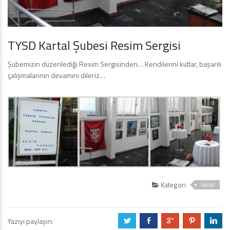
TYSD Kartal Şubesi Resim Sergisi
Şubemizin düzenlediği Resim Sergisinden… Kendilerini kutlar, başarılı
çalışmalarının devamını dileriz…
Kategori
Kartal
Yazıyı paylaşın:
a
b
c
d
j