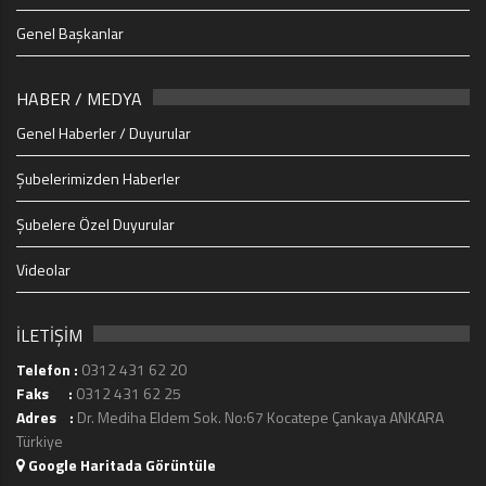
Genel Başkanlar
HABER / MEDYA
Genel Haberler / Duyurular
Şubelerimizden Haberler
Şubelere Özel Duyurular
Videolar
İLETİŞİM
Telefon :
0312 431 62 20
Faks :
0312 431 62 25
Adres :
Dr. Mediha Eldem Sok. No:67 Kocatepe Çankaya ANKARA
Türkiye
Google Haritada Görüntüle