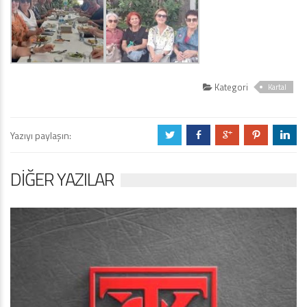
Kategori
Kartal
Yazıyı paylaşın:
a
b
c
d
j
DIĞER YAZILAR