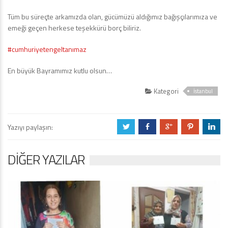
Tüm bu süreçte arkamızda olan, gücümüzü aldığımız bağışçılarımıza ve
emeği geçen herkese teşekkürü borç biliriz.
#cumhuriyetengeltanımaz
En büyük Bayramımız kutlu olsun…
Kategori
İstanbul
Yazıyı paylaşın:
a
b
c
d
j
DIĞER YAZILAR