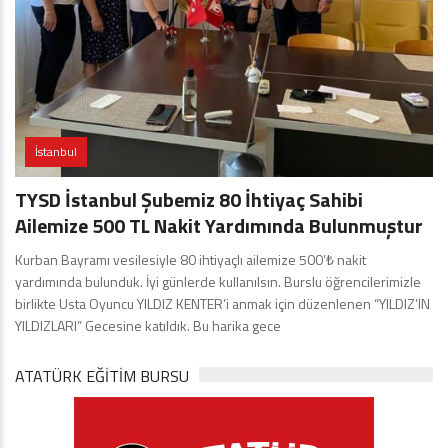
İstanbul
TYSD İstanbul Şubemiz 80 İhtiyaç Sahibi
Ailemize 500 TL Nakit Yardımında Bulunmuştur
Kurban Bayramı vesilesiyle 80 ihtiyaçlı ailemize 500’₺ nakit
yardımında bulunduk. İyi günlerde kullanılsın. Burslu öğrencilerimizle
birlikte Usta Oyuncu YILDIZ KENTER’i anmak için düzenlenen “YILDIZ’IN
YILDIZLARI” Gecesine katıldık. Bu harika gece
ATATÜRK EĞITIM BURSU