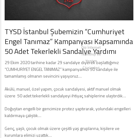
TYSD İstanbul Şubemizin “Cumhuriyet
Engel Tanımaz” Kampanyası Kapsamında
Diji İnternet
50 Adet Tekerlekli Sandalye Yardımı
Teknoloji ve
Yazılım
29 Ekim 2020 tarihine kadar 29 sandalye diyerek başlattığımız
Çözümleri
“CUMHURİYET ENGEL TANIMAZ” kampanyamızı 50 sandalye ile
tamamlamış olmanın sevincini yaşıyoruz…
Akülü, manuel, özel yapım, çocuk sandalyesi, aktif manuel olmak
üzere 50 adet tekerlekli sandalyeyi ihtiyaç sahiplerine ulaştırdık…
Doğuştan engelli bir gencimize protez yaptırarak, yolundaki engelleri
kaldırmaya çalıştık…
Genç, yaşlı, çocuk olmak üzere çeşitli yaş gruplarına, kişilere ve
kurumlara elimizi uzattık…