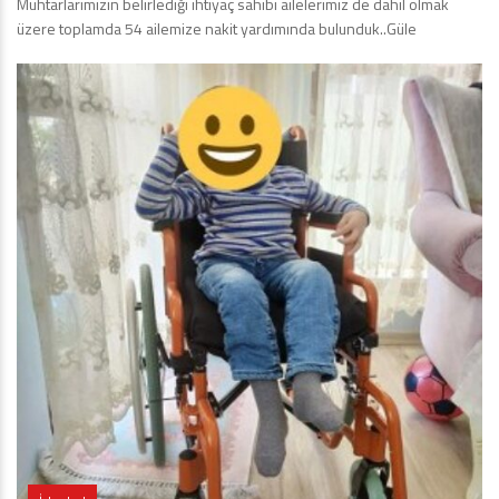
Muhtarlarımızın belirlediği ihtiyaç sahibi ailelerimiz de dahil olmak
üzere toplamda 54 ailemize nakit yardımında bulunduk..Güle