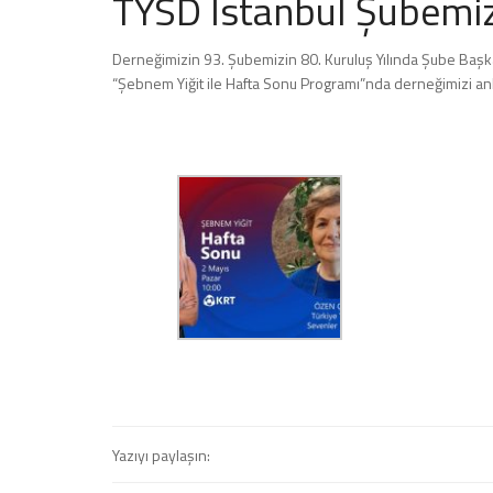
TYSD İstanbul Şubemiz
Derneğimizin 93. Şubemizin 80. Kuruluş Yılında Şube Baş
“Şebnem Yiğit ile Hafta Sonu Programı”nda derneğimizi a
Yazıyı paylaşın: