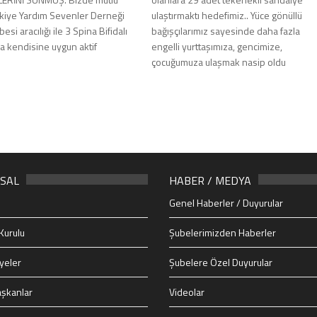
kiye Yardım Sevenler Derneği
ulaştırmaktı hedefimiz.. Yüce gönüllü
esi aracılığı ile 3 Spina Bifidalı
bağışçılarımız sayesinde daha fazla
 kendisine uygun aktif
engelli yurttaşımıza, gencimize,
çocuğumuza ulaşmak nasip oldu
SAL
HABER / MEDYA
Genel Haberler / Duyurular
Kurulu
Şubelerimizden Haberler
yeler
Şubelere Özel Duyurular
şkanlar
Videolar