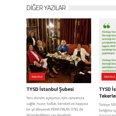
DIĞER YAZILAR
İstanbul
İstanbul
TYSD İstanbul Şubesi
TYSD İs
Tekerle
Yeni dönem açılışımızı, tüm camiamıza
sağlık, huzur, bolluk, bereket ve kayıpsız
Türkiye Sİ
bir yıl dileyerek PERA PALAS OTEL de
birliğimiz
düzenlediğimiz çay davetiyle
TEŞEKKÜRL