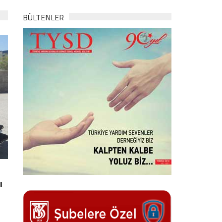
BÜLTENLER
ı
ı