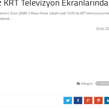
 KRT Televizyon Ekranlarında
kanımız Özen ÇINAR 2 Mayıs Pazar sabahı saat 10.00 da KRT televizyonund
nlatacak…
30.04.2
Kategori
İstanbu
a
b
c
d