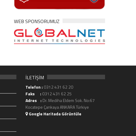
WEB SPONSORUMUZ
İLETİŞİM
Telefon :
0312 431 62 20
Faks :
0312 431 62 25
Adres :
Dr. Mediha Eldem Sok. No:67
Kocatepe Çankaya ANKARA Türkiye
Google Haritada Görüntüle