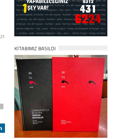
a
021
KİTABIMIZ BASILDI
l
j