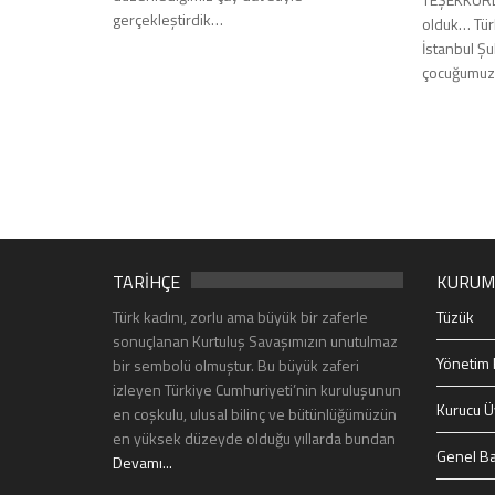
gerçekleştirdik…
olduk… Tür
İstanbul Şub
çocuğumuza
TARİHÇE
KURUM
Türk kadını, zorlu ama büyük bir zaferle
Tüzük
sonuçlanan Kurtuluş Savaşımızın unutulmaz
Yönetim 
bir sembolü olmuştur. Bu büyük zaferi
izleyen Türkiye Cumhuriyeti’nin kuruluşunun
Kurucu Ü
en coşkulu, ulusal bilinç ve bütünlüğümüzün
en yüksek düzeyde olduğu yıllarda bundan
Genel Ba
Devamı...