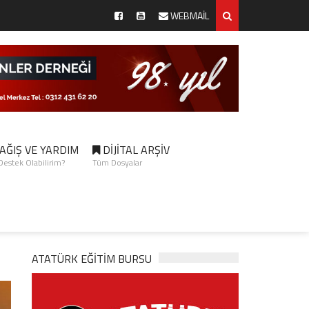
WEBMAİL
AĞIŞ VE YARDIM
DİJİTAL ARŞİV
 Destek Olabilirim?
Tüm Dosyalar
ATATÜRK EĞITIM BURSU