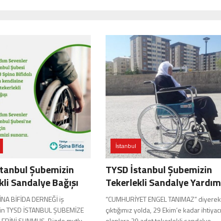
İstanbul
tanbul Şubemizin
TYSD İstanbul Şubemizin
kli Sandalye Bağışı
Tekerlekli Sandalye Yardım
PİNA BİFİDA DERNEĞİ iş
“CUMHURİYET ENGEL TANIMAZ” diyerek
 için TYSD İSTANBUL ŞUBEMİZE
çıktığımız yolda, 29 Ekim’e kadar ihtiyac
ERİNİ SUNMUŞ. Bizde mutlu
olanlara 29 adet tekerlekli sandalye