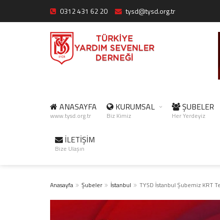
0312 431 62 20
tysd@tysd.org.tr
ANASAYFA
KURUMSAL
ŞUBELER
www.tysd.org.tr
Biz Kimiz
Her Yerdeyiz
İLETİŞİM
Bize Ulaşın
Anasayfa
Şubeler
İstanbul
TYSD İstanbul Şubemiz KRT Te